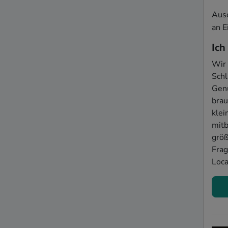
Ausd
an E
Ich
Wir 
Schl
Genu
brau
klei
mitb
größ
Frag
Loca