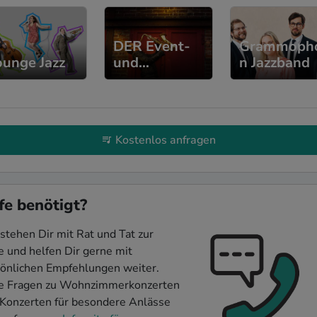
DER Event-
Grammoph
ounge Jazz
und
n Jazzband
Partysaxofon
ist
Kostenlos anfragen
fe benötigt?
stehen Dir mit Rat und Tat zur
e und helfen Dir gerne mit
önlichen Empfehlungen weiter.
le Fragen zu Wohnzimmerkonzerten
Konzerten für besondere Anlässe