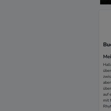
Bu
Mei
Hall
über
zwis
aber
über
auf 
mit 
Rhyt