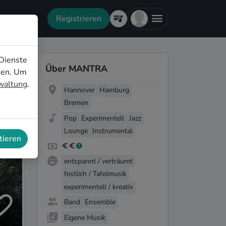
Registrieren
Dienste
Über MANTRA
nen. Um
rwaltung
.
Hannover
Hamburg
Bremen
Pop
Experimentell
Jazz
Lounge
Instrumental
tieren
entspannt / verträumt
festlich / Tafelmusik
experimentell / kreativ
Band
Ensemble
Eigene Musik