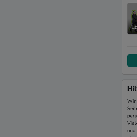
L
Hil
Wir 
Seit
pers
Vie
und 