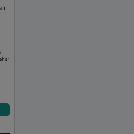
ld 
 
eher 