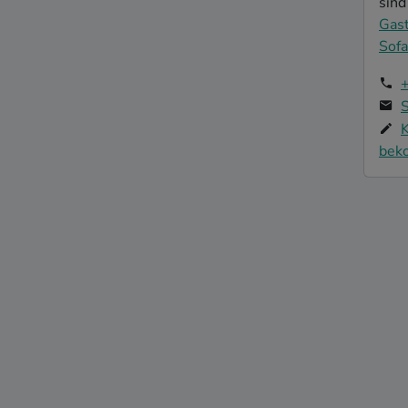
sind
Gas
Sofa
S
K
bek