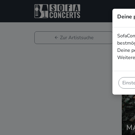
Deine 
SofaCon
Zur Artistsuche
bestmög
Deine p
Weitere
Einst
M