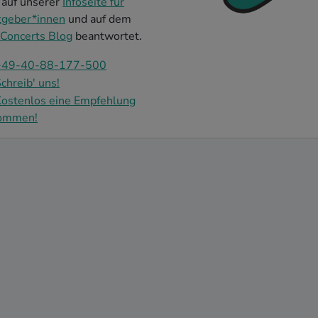
 auf unserer
Infoseite für
tgeber*innen
und auf dem
Concerts Blog
beantwortet.
+49-40-88-177-500
chreib' uns!
ostenlos eine Empfehlung
ommen!