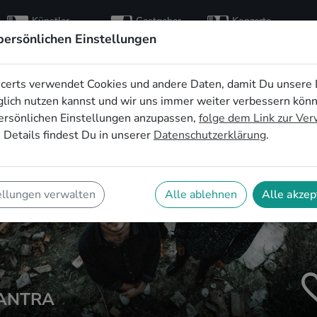
Künstler
Gastgeber
Konzerte
entdecken
finden
besuchen
persönlichen Einstellungen
certs verwendet Cookies und andere Daten, damit Du unsere 
lich nutzen kannst und wir uns immer weiter verbessern kön
ersönlichen Einstellungen anzupassen,
folge dem Link zur Ve
 Details findest Du in unserer
Datenschutzerklärung
.
ellungen verwalten
Alle ablehnen
Alle akzep
ANTRA