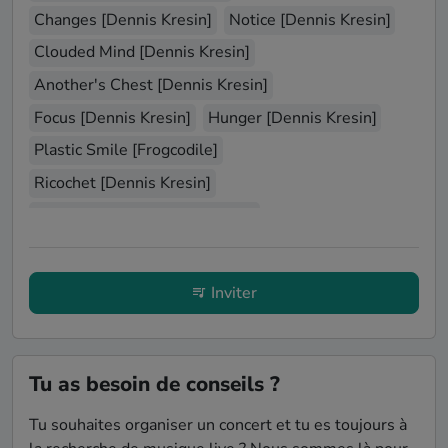
Changes [Dennis Kresin]
Notice [Dennis Kresin]
Clouded Mind [Dennis Kresin]
Another's Chest [Dennis Kresin]
Focus [Dennis Kresin]
Hunger [Dennis Kresin]
Plastic Smile [Frogcodile]
Ricochet [Dennis Kresin]
Halfway There [Dennis Kresin]
People Of The Universe [Dennis Kresin]
Isolation [Dennis Kresin]
Inviter
Even If (Levitate) [Dennis Kresin]
Tu as besoin de conseils ?
Tu souhaites organiser un concert et tu es toujours à