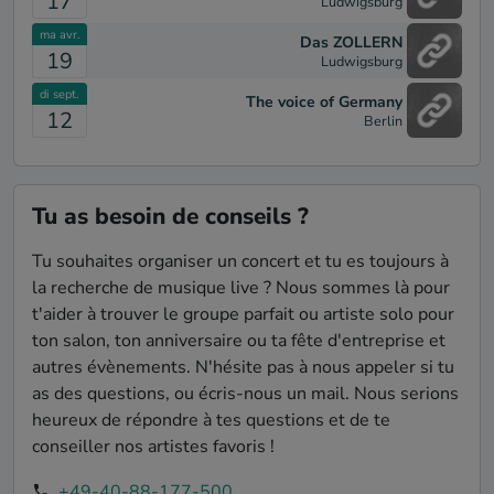
17
Ludwigsburg
Crazy [Seal]
Broken Wings [Mr. Mister]
ma avr.
Das ZOLLERN
Weil du Liebe sprich... []
19
Ludwigsburg
di sept.
The voice of Germany
12
Berlin
Tu as besoin de conseils ?
Tu souhaites organiser un concert et tu es toujours à
la recherche de musique live ? Nous sommes là pour
t'aider à trouver le groupe parfait ou artiste solo pour
ton salon, ton anniversaire ou ta fête d'entreprise et
autres évènements. N'hésite pas à nous appeler si tu
as des questions, ou écris-nous un mail. Nous serions
heureux de répondre à tes questions et de te
conseiller nos artistes favoris !
+49-40-88-177-500