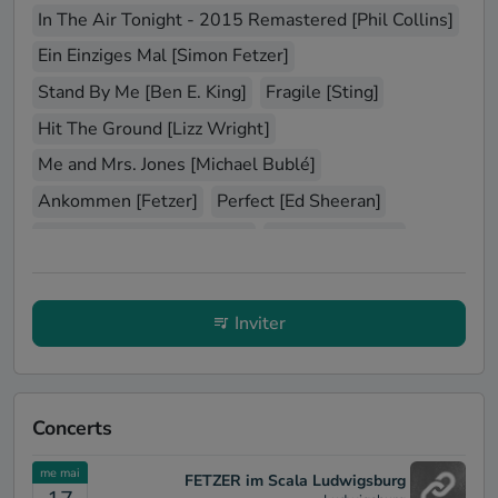
In The Air Tonight - 2015 Remastered [Phil Collins]
Ein Einziges Mal [Simon Fetzer]
Stand By Me [Ben E. King]
Fragile [Sting]
Hit The Ground [Lizz Wright]
Me and Mrs. Jones [Michael Bublé]
Ankommen [Fetzer]
Perfect [Ed Sheeran]
Hello Old Friend [Clapton]
Schöner [Fetzer]
Jedenfalls leise [Simon Fetzer]
Cry for the Moon [Fetzer]
Inviter
Wonderful Tonight [Eric Clapton]
Jetzt [Gregor Meyle]
Du träumst [Simon Fetzer]
Heimweh [Freddy Quinn]
Concerts
Alexa gib mir mein Geld zurück! [Von wegen
Lisbeth]
me mai
FETZER im Scala Ludwigsburg