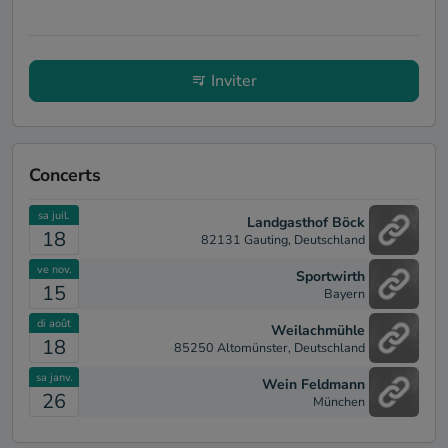
Inviter
Concerts
sa juil.
Landgasthof Böck
18
82131 Gauting, Deutschland
ve nov.
Sportwirth
15
Bayern
di août
Weilachmühle
18
85250 Altomünster, Deutschland
sa janv.
Wein Feldmann
26
München