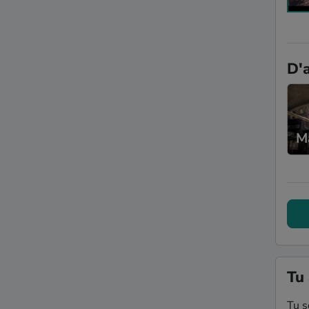
D'a
M
Tu 
Tu s