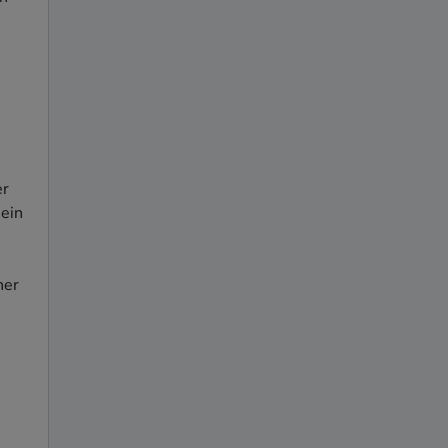
r 
ein 
er 