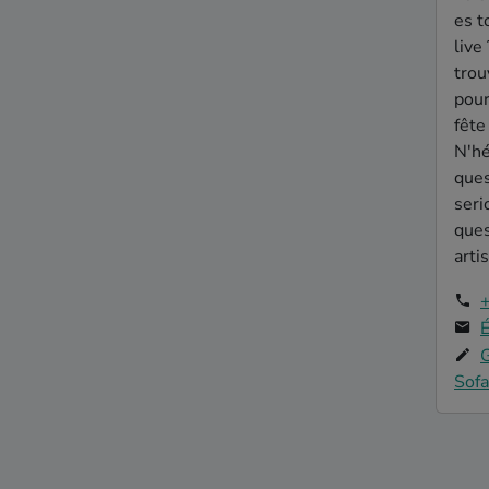
es t
live
trou
pour
fête
N'hé
ques
seri
ques
artis
É
Sofa