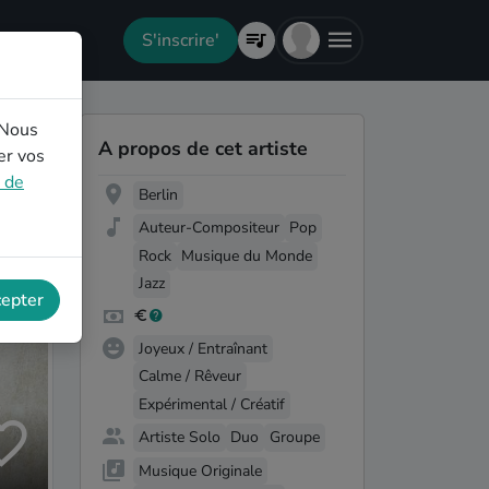
S'inscrire'
 Nous
A propos de cet artiste
er vos
e de
Berlin
Auteur-Compositeur
Pop
Rock
Musique du Monde
Jazz
cepter
Joyeux / Entraînant
Calme / Rêveur
Expérimental / Créatif
Artiste Solo
Duo
Groupe
Musique Originale