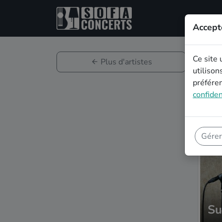
Accept
Ce site 
Plus d'artistes
utilison
préféren
confiden
Gérer
Su