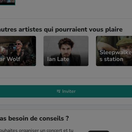
utres artistes qui pourraient vous plaire
Sleepwalke
ar Wolf
Ian Late
s station
Inviter
as besoin de conseils ?
ouhaites organiser un concert et tu