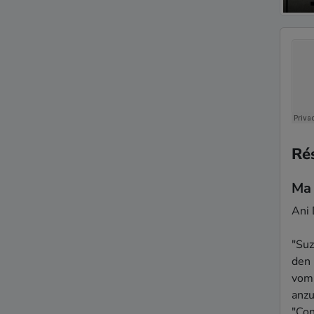
Ré
Ma
Ani 
"Suz
den 
vom 
anzu
"Con