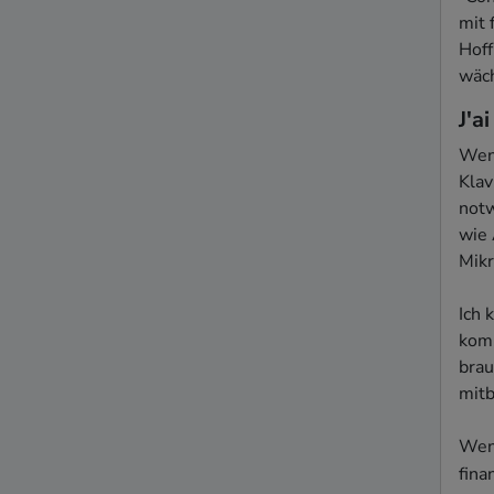
mit 
Hoff
wäch
J'a
Wenn
Klav
notw
wie 
Mikr
Ich 
komm
brau
mitb
Wenn
finan