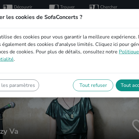
Découvrir
Trouver
Chercher
des
des
des
artistes
hôtes
concerts
er les cookies de SofaConcerts ?
utilise des cookies pour vous garantir la meilleure expérience.
s également des cookies d'analyse limités.
Cliquez ici
pour gér
ces de cookies. Pour plus de détails, consultez notre
Politiqu
tialité
.
 les paramètres
Tout refuser
Tout ac
zy Va