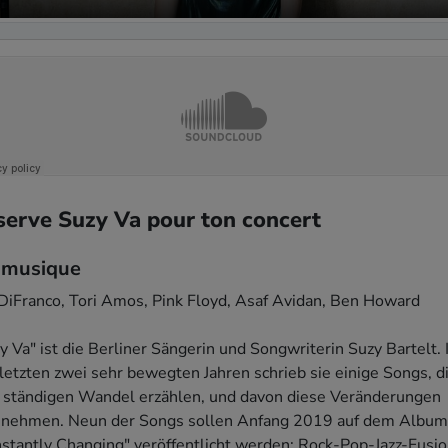
serve Suzy Va pour ton concert
 musique
DiFranco, Tori Amos, Pink Floyd, Asaf Avidan, Ben Howard

y Va" ist die Berliner Sängerin und Songwriterin Suzy Bartelt. I
letzten zwei sehr bewegten Jahren schrieb sie einige Songs, di
ständigen Wandel erzählen, und davon diese Veränderungen 
nehmen. Neun der Songs sollen Anfang 2019 auf dem Album 
stantly Changing" veröffentlicht werden: Rock-Pop-Jazz-Fusio