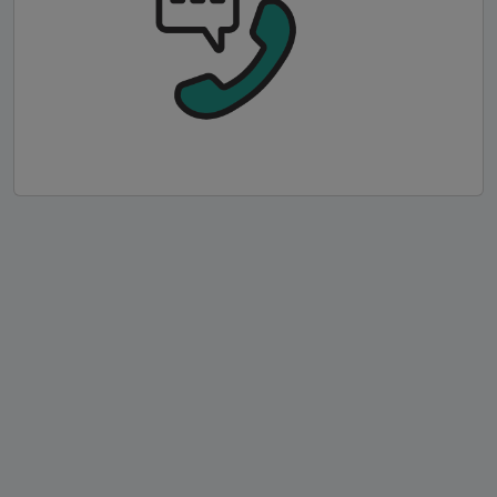
Billie Jean [Michael Jackson]
One Step Beyond [Madness]
Où Sont Les Femmes [Patrick Juvet]
Use Me [Bill Withers]
It Don't Mean a Thing (If It Ain't Got That Swing)
[Duke Ellington]
Uptown Funk (feat. Bruno Mars) [Mark Ronson]
Sing, Sing, Sing [Benny Goodman]
Martia baila [Les Rita Mitsouko]
Bee Gees - Staying Alive [Bee Gees]
Whole Lotta Love [Led Zeppelin]