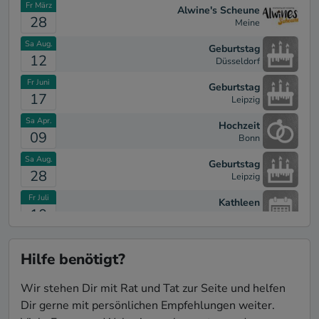
Fr März
Alwine's Scheune
28
Meine
Sa Aug.
Geburtstag
12
Düsseldorf
Fr Juni
Geburtstag
17
Leipzig
Sa Apr.
Hochzeit
09
Bonn
Sa Aug.
Geburtstag
28
Leipzig
Fr Juli
Kathleen
10
Erfurt
Sa Juli
Geburtstag
21
Dormagen
Hilfe benötigt?
Wir stehen Dir mit Rat und Tat zur Seite und helfen
Dir gerne mit persönlichen Empfehlungen weiter.