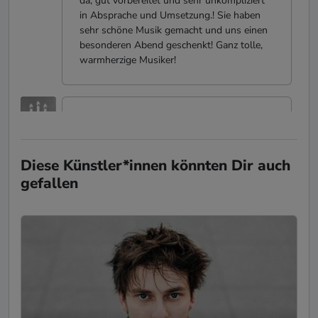
da, gut vorbereitet und sehr unkompliziert
in Absprache und Umsetzung.! Sie haben
sehr schöne Musik gemacht und uns einen
besonderen Abend geschenkt! Ganz tolle,
warmherzige Musiker!
Armin Leonhard Rau
-
18.06.2022
Geburtstag
einKlang mit Artur und Jan haben eine
Diese Künstler*innen könnten Dir auch
super Performance abgeliefert. Sowohl die
gefallen
eigenen Stücke als auch die Cover Songs
waren top! Tanzbar und sogar zum
Mitsingen. Absolut klasse und immer
wieder!
Stefan
-
Geburtstag
30.08.2021
einKlang machen wirklich gute Musik mit