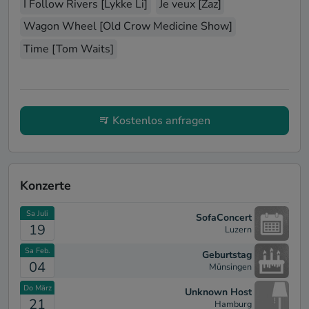
I Follow Rivers [Lykke Li]
Je veux [Zaz]
Wagon Wheel [Old Crow Medicine Show]
Time [Tom Waits]
Kostenlos anfragen
Konzerte
Sa Juli
SofaConcert
19
Luzern
Sa Feb.
Geburtstag
04
Münsingen
Do März
Unknown Host
21
Hamburg