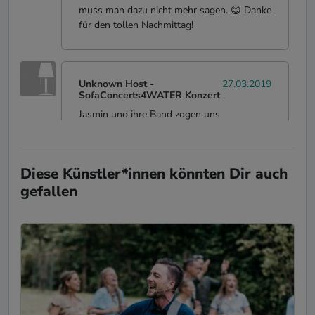
muss man dazu nicht mehr sagen. 😊 Danke
für den tollen Nachmittag!
Unknown Host
-
27.03.2019
SofaConcerts4WATER Konzert
Jasmin und ihre Band zogen uns
unmittelbar an in ihren Bann. Die Songs
sind packend, eingängig und besitzen
gleichzeitig viel Eigenständigkeit. Der
Diese Künstler*innen könnten Dir auch
Auftritt war total sympathisch,
gefallen
professionell und er wird uns noch lange in
guter Erinnerung bleiben. Danke!