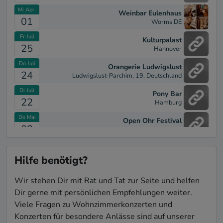
Mi Apr.
Weinbar Eulenhaus
01
Worms DE
Fr Juli
Kulturpalast
25
Hannover
Do Juli
Orangerie Ludwigslust
24
Ludwigslust-Parchim, 19, Deutschland
Di Juli
Pony Bar
22
Hamburg
Do Mai
Open Ohr Festival
08
Mainz
Mo Dez.
Clubkonzert mit Band / Schick
16
Mainz
Hilfe benötigt?
Sa Okt.
Schärferaum
Wir stehen Dir mit Rat und Tat zur Seite und helfen
12
Bad Homburg vor der Höhe
Dir gerne mit persönlichen Empfehlungen weiter.
Sa Okt.
Schärferaum / Sofakonzert
Viele Fragen zu Wohnzimmerkonzerten und
12
Bad Homburg
Konzerten für besondere Anlässe sind auf unserer