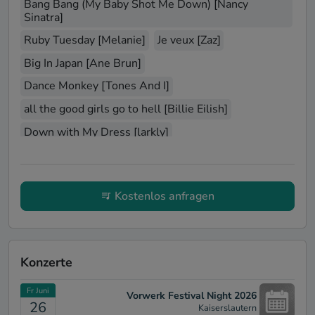
Bang Bang (My Baby Shot Me Down) [Nancy
noch einmal viel schöner und geselliger. Sie
Sinatra]
ist eine super nette Person, die super
Ruby Tuesday [Melanie]
Je veux [Zaz]
flexibel auch auf kleine Änderungen
währenddessen reagiert hat. Wir waren
Big In Japan [Ane Brun]
sehr zufrieden und würden sie jederzeit
Dance Monkey [Tones And I]
wieder "buchen". Tausend Dank nochmal!
all the good girls go to hell [Billie Eilish]
Down with My Dress [larkly]
The Winner Takes It All [ABBA]
Piece by Piece [Katie Melua]
Kostenlos anfragen
Don't Know Why [Norah Jones]
Number [Larkly]
Auf der Reeperbahn nachts um halb eins [Hans
Albers]
meridith brooks - im a bitch [Meredith Brooks]
Konzerte
Fr Juni
Vorwerk Festival Night 2026
26
Kaiserslautern