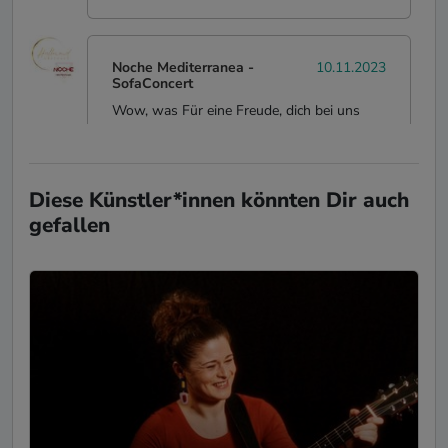
Noche Mediterranea
-
10.11.2023
SofaConcert
Wow, was Für eine Freude, dich bei uns
begrüßen zu dürfen. Wahnsinns Stimme
und die eigenen Songs sind einfach der
Hammer. Sehr gerne wieder.
Diese Künstler*innen könnten Dir auch
gefallen
Hoffest / Geburtstag
-
29.08.2023
SofaConcert
Ein sehr schöner Abend mit einer sehr
schönen Liedauswahl und einer
bezaubernden Stimme. Sehr zu empfehlen!
Ronny
-
Hochzeit
19.07.2023