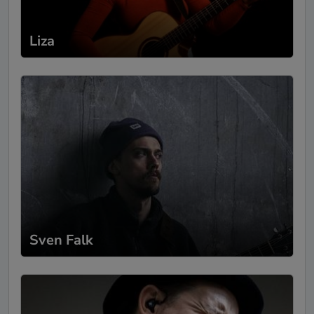
Larkly war eine angenehme Person. Sehr
einfühlsam und hatte das perfekte Gefühl
auch für die Songauswahl. Einfach
Liza
überwältigend Ihre Stimme. Wir sind
begeistert! ;-) Alles Liebe für die Zukunft.
Ronny und Nicole
Ines Linden-Kamuf
-
17.07.2023
Auftaktveranstaltung
Kulturverein
Larkly hat unsere Veranstaltungen mit ihrer
gefühlvollen und zarten Stimme bereichert
und dem Tag eine wunderschöne
Atmosphäre gegeben. Ganz, ganz toll!
Lieben Dank Larkly!
Sven Falk
Ronny Wittig
- Family Dinner
11.12.2022