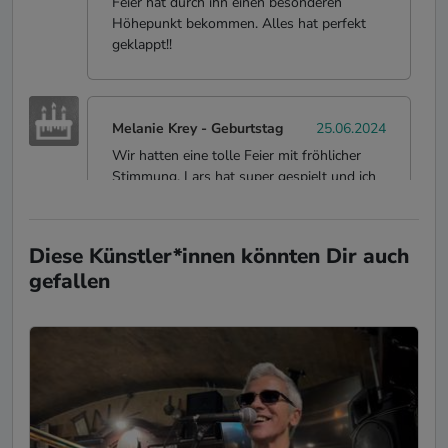
Feier hat durch ihn einen besonderen
Höhepunkt bekommen. Alles hat perfekt
geklappt!!
Melanie Krey
-
Geburtstag
25.06.2024
Wir hatten eine tolle Feier mit fröhlicher
Stimmung. Lars hat super gespielt und ich
habe von unseren Gästen nur Lob gehört.
Ich denke, es gibt jetzt ein paar neue Fans
von Country Musik! Vielen lieben Dank,
Diese Künstler*innen könnten Dir auch
Lars
gefallen
Kim Lawonn
-
13.07.2023
Porzellanhochzeit
»♡-liches Dankeschön« Lars - du hast eine
wunderschöne Erinnerung für unsere
Familie, vor allem für meine Eltern, und