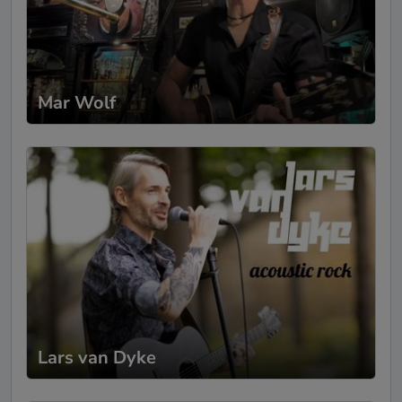
Freunde geschaffen. Jeder einzelne Gast
war begeistert von deinem Auftritt und mit
welcher Leidenschaft du den Abend
gestaltet hast. Du hast den Abend
unvergesslich werden lassen - dafür
danken wir dir von ganzem Herzen. Über
Mar Wolf
den kompletten Zeitraum war großartige
Stimmung und wir haben super gefeiert. Du
schafftest es, dass es ein ganz besonderer
Abend wurde. Ich kann die Konzerte von
»Lars Tjorven« nur weiterempfehlen und
bereits jetzt, freuen wir uns auf ein
Wiedersehen! Dankeschön, dass du so
spontan Zeit hattest. Dankbare Grüße Kim
Lagerfeuer
-
SofaConcert
29.05.2023
Also ganz ehrlich. Einfach ein mega Musiker
Lars van Dyke
mit einer Stimme die ins Herz geht . Können
wir nur empfehlen 👌👌tolle Ausstrahlung