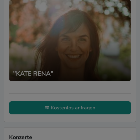
und super sympathisch🙏🙏lg Ariane und
sven . Mega mega mega . Immer wieder
gerne 👍👍👍
Thomas / Daniela
- Thomas
27.10.2022
Reddig
Bereits die Vorbereitung und auch die ganze
Abwicklung mit ihm lief total unkompliziert.
Ein toller Abend mit einem tollen Musiker.
"KATE RENA"
Mit seiner sensationellen Stimme hat er für
super Stimmung gesorgt. Danke, für den
unvergesslichen Abend!
Kostenlos anfragen
Konzerte