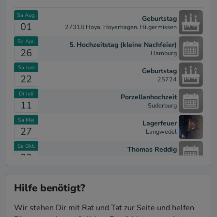
Sa Aug.
Geburtstag
01
27318 Hoya, Hoyerhagen, Hilgermissen
Sa Apr.
5. Hochzeitstag (kleine Nachfeier)
26
Hamburg
Sa Juni
Geburtstag
22
25724
Di Juli
Porzellanhochzeit
11
Suderburg
Sa Mai
Lagerfeuer
27
Langwedel
Sa Okt.
Thomas Reddig
22
Suderburg
Hilfe benötigt?
Wir stehen Dir mit Rat und Tat zur Seite und helfen