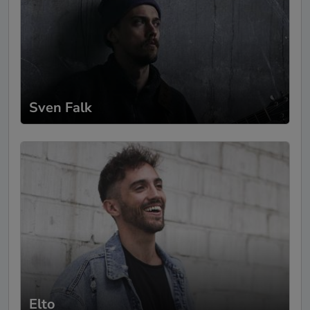
die Art, wie du spielst, die Ruhe und
Zufriedenheit, die du ausstrahlst, haben
meinen Geburtstagsbrunch zu etwas
Besonderem gemacht. Ganz lieben Dank
dafür. Mirjana
Sven Falk
Evelyn
-
Geburtstag
02.06.2025
Simon hat unsere Feier mit seinem Auftritt
bereichert und diesen Tag zu einem
unvergesslichen Erlebnis gemacht, über den
wir noch lange beseelt sprechen werden.
Die Kommunikation vor dem Auftritt war
immer nett und professionell. Ein großes
Lob und absolute Weiterempfehlung für
diesen hochtalentierten Künstler!
Elto
Anke Engelke
-
Geburtstag
28.04.2025