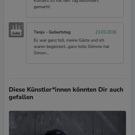
Konzert! Es hat den Tag besonders
gemacht.
Tanja
-
Geburtstag
23.03.2026
Es war ganz toll, meine Gäste und ich
waren begeistert...ganz tolle Stimme hat
Simon...
Mirko
-
Geburtstag
12.10.2025
Extrem empfehlenswert. Sympathisch,
Diese Künstler*innen könnten Dir auch
einfühlam und mit weicher angenehmer
gefallen
Stimme.
Mirjana Klinkusch
-
Geburtstag
06.06.2025
Lieber Simon, deine Leidenschaft für Musik,