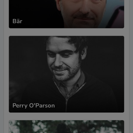
Die Absprachen vorab waren super
unkompliziert und entspannt. Auch
konntest du unsere Musikwünsche perfekt
Bär
umsetzen. Es war einfach noch besser als
wir uns das hätten vorstellen können. Auch
unsere Gäste wären ausnahmslos
begeisterst! Wir hatten nur wenig Zeit, aber
wir haben sofort gemerkt was du für ein
super netter, sympathischer Typ und
wunderbarer Sänger bist. Wir können dich
nur Wärmsteins empfehlen! 😊 viele liebe
Grüße Sabrina & Paul
Tina Köhl
-
Geburtstag
16.06.2024
Yosh war ein Geschenk für den Abend und
Perry O'Parson
eine gelungene Überraschung für meinen
Mann! Die Absprachen liefen super
entspannt und wurden so auch eingehalten.
Am Abend selber war alles bestens und