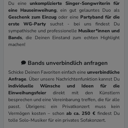
Du eine
unkomplizierte Singer-Songwriterin für
eine Haus­einweihung
, ein gut gelauntes Duo als
Geschenk zum Einzug
oder eine
Partyband für die
erste WG-Party
suchst - bei uns findest Du
sympathische und professionelle
Musik­er*innen und
Bands
, die Deinen Einstand zum echten Highlight
machen!
Bands unverbindlich anfragen
Schicke Deinen Favoriten einfach eine
unverbindliche
Anfrage
. Über unsere Nach­richten­funktion kannst Du
individuelle Wünsche und Ideen für die
Einweihungs­feier
direkt mit den Künstlern
besprechen und eine Ver­einbarung treffen, die für alle
passt. Übrigens: ein Privat­konzert muss kein
Vermögen kosten – schon
ab ca. 250 €
findest Du
tolle Solo-Musiker für ein privates Sofakonzert.