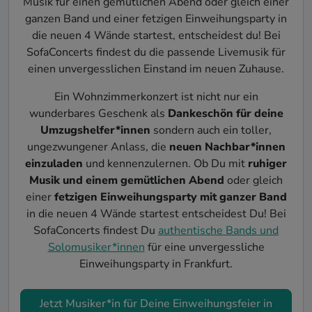
Musik für einen gemütlichen Abend oder gleich einer
ganzen Band und einer fetzigen Einweihungsparty in
die neuen 4 Wände startest, entscheidest du! Bei
SofaConcerts findest du die passende Livemusik für
einen unvergesslichen Einstand im neuen Zuhause.
Ein Wohnzimmerkonzert ist nicht nur ein
wunderbares Geschenk als
Dankeschön für deine
Umzugshelfer*innen
sondern auch ein toller,
ungezwungener Anlass, die
neuen Nachbar*innen
einzuladen
und kennenzulernen. Ob Du mit
ruhiger
Musik und einem gemütlichen Abend
oder gleich
einer
fetzigen Einweihungsparty mit ganzer Band
in die neuen 4 Wände startest entscheidest Du! Bei
SofaConcerts findest Du
authentische Bands und
Solomusiker*innen
für eine unvergessliche
Einweihungsparty in Frankfurt.
Jetzt Musiker*in für Deine Einweihungsfeier in