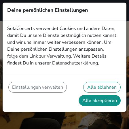
Deine persönlichen Einstellungen
Registrieren
SofaConcerts verwendet Cookies und andere Daten,
damit Du unsere Dienste bestmöglich nutzen kannst
und wir uns immer weiter verbessern können. Um
Deine persönlichen Einstellungen anzupassen,
folge dem Link zur Verwaltung
. Weitere Details
Deine Einweihungsparty in
findest Du in unserer
Datenschutzerklärung
.
Frankfurt mit Live-Konzert
Vom Singer-Songwriter bis zur
Partyband - finde tolle Musik für Deine
Einstellungen verwalten
Alle ablehnen
Einweihungsfeier
Alle akzeptieren