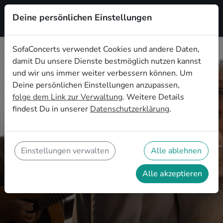
Deine persönlichen Einstellungen
Registrieren
SofaConcerts verwendet Cookies und andere Daten,
damit Du unsere Dienste bestmöglich nutzen kannst
und wir uns immer weiter verbessern können. Um
Deine persönlichen Einstellungen anzupassen,
folge dem Link zur Verwaltung
. Weitere Details
Eure Hochzeitsband in Stuttgart
findest Du in unserer
Datenschutzerklärung
.
Die perfekte Musik für eine
unvergessliche Hochzeitsfeier
Einstellungen verwalten
Alle ablehnen
Alle akzeptieren