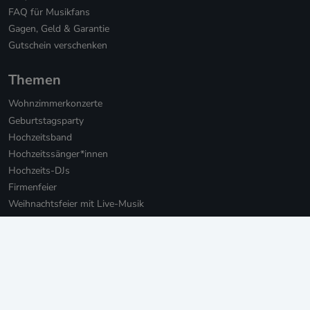
FAQ für Musikfans
Gagen, Geld & Garantie
Gutschein verschenken
Themen
Wohnzimmerkonzerte
Geburtstagsparty
Hochzeitsband
Hochzeitssänger*innen
Hochzeits-DJs
Firmenfeier
Weihnachtsfeier mit Live-Musik
Online Weihnachtsfeier
Musikbotschaft für Firmen
Persönliche Musikbotschaften
Livestream Konzerte für Firmen
Private Livestream Konzerte
Online Geburtstag