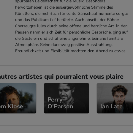
spürbaren Leidenschaft für die Musik. Besonders
hervorzuheben ist die außergewöhnliche Stimme des
Künstlers, die mehrfach für echte Gänsehautmomente sorgte
und das Publikum tief berührte. Auch abseits der Bühne
überzeugte Jules durch seine offene und herzliche Art. In den
Pausen nahm er sich Zeit für persönliche Gespräche, ging auf
die Gäste ein und schuf eine angenehme, beinahe familiäre
Atmosphäre. Seine durchweg positive Ausstrahlung,
Freundlichkeit und Flexibilität machten den Abend zu etwas
ganz Besonderem. Ein engagierter, sympathischer Künstler, der
nicht nur musikalisch, sondern auch menschlich begeistert,
absolut empfehlenswert!
utres artistes qui pourraient vous plaire
Beate
- SofaConcert
27.10.2025
Perry
Es war mir eine große Freude Jules in meinem Wohnzimmer
om Klose
O'Parson
Ian Late
spielen und hören zu können. Mit seiner außergewöhnlichen
Stimme hat er nicht nur mich, sondern auch alle meine Gäste in
seinen Bann gezogen. Er kam sehr pünktlich, hatte eine
passende Anlage dabei und gestaltete das Konzert so, das