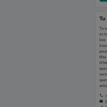
Can
Bla
The
Tu 
The
Tu s
I W
es t
live
Don
trou
Hey
pour
Hea
fête
N'hé
Can
ques
seri
ques
artis
É