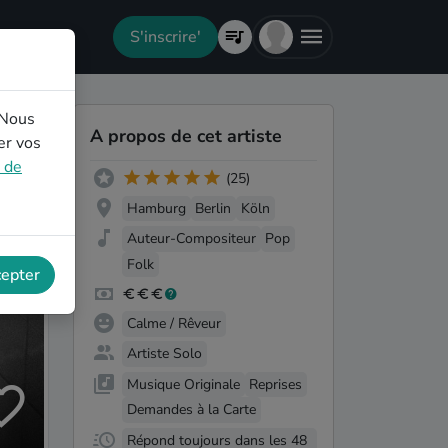
S'inscrire'
 Nous
A propos de cet artiste
er vos
e de
(25)
Hamburg
Berlin
Köln
Auteur-Compositeur
Pop
Folk
cepter
Calme / Rêveur
Artiste Solo
Musique Originale
Reprises
Demandes à la Carte
Répond toujours dans les 48