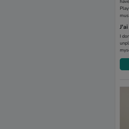
have
Play
musi
J'a
I do
unpl
myse