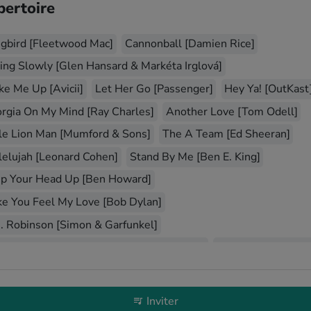
keine Wünsche offen blieben. Er war sehr lustig, ging auf das
pertoire
Publikum ein und am Ende wollte ihn keiner mehr gehen
lassen.
gbird [Fleetwood Mac]
Cannonball [Damien Rice]
ling Slowly [Glen Hansard & Markéta Irglová]
e Me Up [Avicii]
Let Her Go [Passenger]
Hey Ya! [OutKast
Thomas Fischer
-
Anniversaire
28.04.2025
Das Konzert war eine wirklich gelungene Überraschung und
rgia On My Mind [Ray Charles]
Another Love [Tom Odell]
war für mich und alle Gäste ein sehr besonderes Ereignis. Wir
tle Lion Man [Mumford & Sons]
The A Team [Ed Sheeran]
haben uns sehr gefreut, dass Jules unser Fest so professionell
und herzlich begleitet hat.
lelujah [Leonard Cohen]
Stand By Me [Ben E. King]
p Your Head Up [Ben Howard]
e You Feel My Love [Bob Dylan]
Greta Ri
- SofaConcert
17.12.2023
. Robinson [Simon & Garfunkel]
Was für eine Stimme! jules hat uns absolut verzaubert, von
sehr klassischem singer Songwriter - Songs bis hin zu
lelujah , I Just Lover Her So [Ray Charles]
Perfect [Ed Sheera
gewünschten Weihnachtskinderliedern hatte er alles in petto.
 Give Me Something [James Morrison]
Auch seine eigenen Songs überzeugen. Pünktlich, zuverlässig
und sehr charmant, hat er auf allen Ebenen überzeugt. Vielen
My Sweet Carolina [Ryan Adams]
Inviter
Dank für dieses wunderschöne Konzert.