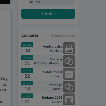
heures
Inviter
Concerts
Passés
(72)
sa août
Anniversaire
08
Hamburg
ve août
Mariage
21
67229 Großkarlbach
sa août
SofaConcert
22
Bremen
 try 
ve sept.
nce: 
Mariage
18
Kürten
eed 
lu sept.
Borkum 2026
21
. I 
Borkum