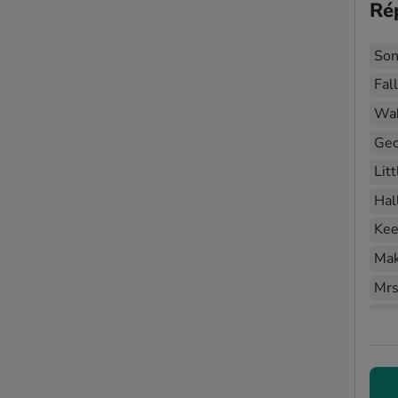
Ré
Son
Fal
Wak
Geo
Lit
Hal
Kee
Mak
Mrs
Hal
You
Oh 