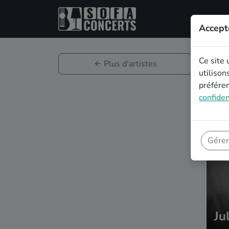
Accept
Ce site 
Plus d'artistes
utilison
préféren
confiden
Gérer
Ju