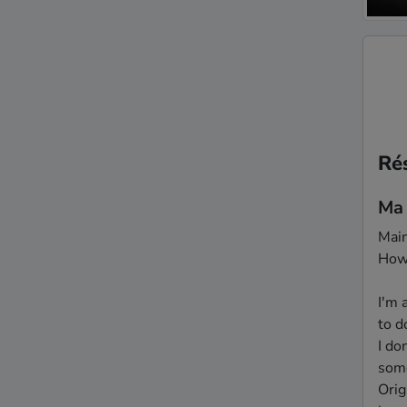
Rés
Ma
Main
Howa
I'm 
to d
I do
some
Orig