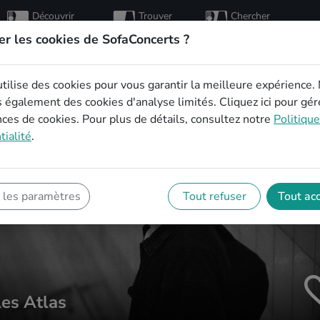
Découvrir
Trouver
Chercher
des
des
des
artistes
hôtes
concerts
er les cookies de SofaConcerts ?
utilise des cookies pour vous garantir la meilleure expérience.
s également des cookies d'analyse limités.
Cliquez ici
pour gér
ces de cookies. Pour plus de détails, consultez notre
Politiqu
tialité
.
 les paramètres
Tout refuser
Tout ac
les Atlas