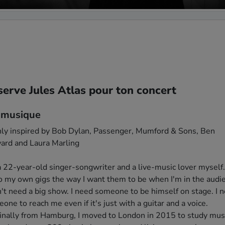
erve Jules Atlas pour ton concert
 musique
ly inspired by Bob Dylan, Passenger, Mumford & Sons, Ben 
rd and Laura Marling

a 22-year-old singer-songwriter and a live-music lover myself. I
o my own gigs the way I want them to be when I'm in the audie
n't need a big show. I need someone to be himself on stage. I n
one to reach me even if it's just with a guitar and a voice. 

inally from Hamburg, I moved to London in 2015 to study music