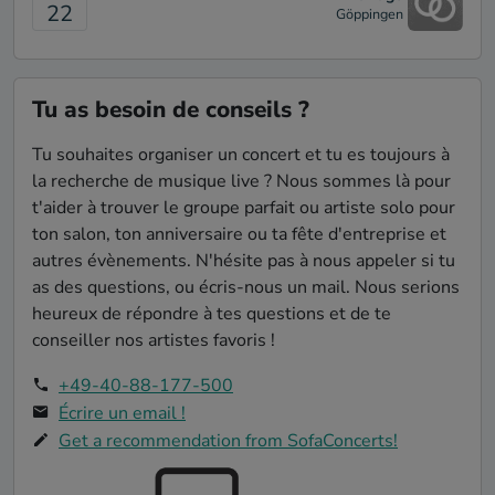
To Be Alone [Hozier]
22
Göppingen
Erinnerung bleiben wird. Vielen Dank! Wir
werden Dich weiterempfehlen und
She Moves in Her Own Way [The Kooks]
wünschen Dir nur das Beste für Deine
These Streets [Paolo Nutini]
Zukunft! Liebe Grüße Jasmin & André
Tu as besoin de conseils ?
Only Love [Ben Howard]
Tu souhaites organiser un concert et tu es toujours à
Seven Days [Mighty Oaks]
la recherche de musique live ? Nous sommes là pour
Christina Schur
- SofaConcert
27.06.2024
t'aider à trouver le groupe parfait ou artiste solo pour
Léon hat unseren Abend mit seinem
ton salon, ton anniversaire ou ta fête d'entreprise et
wundervollen Gesang bereichert! Neben
autres évènements. N'hésite pas à nous appeler si tu
seinem unglaublichen Talent hat er viel
Charme in den Abend gebracht. Die
as des questions, ou écris-nous un mail. Nous serions
Überraschung ist wirklich gelungen ;)
heureux de répondre à tes questions et de te
conseiller nos artistes favoris !
+49-40-88-177-500
Christian Gabriel
- Gartenparty
06.08.2023
Écrire un email !
Hey Leon! Besten Dank für das schöne
Get a recommendation from SofaConcerts!
Konzert bei unser Gartenparty. Du hast mit
deiner Stimme alle Gäste verzaubert und