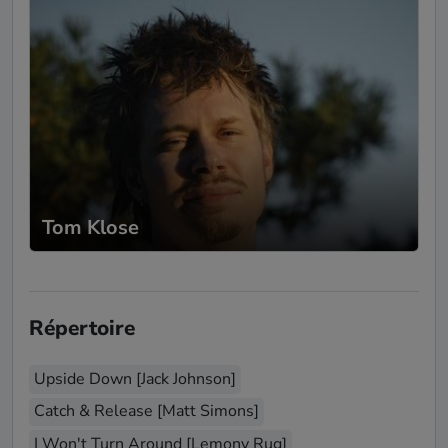
d'entreprise
Vielen Dank für die tolle und
stimmungsvolle Hintergrundmusik für
unsere Veranstaltung. Es hat wunderbar
gepasst!
Andreas Rudolf
-
Mariage
16.09.2024
Sehr höflicher und bescheidener Künstler
Tom Klose
mit super Stimme! Alle Gäste waren
absolut begeistert! Wir können Leon nur
wärmstens empfehlen, er macht jedes
Event noch besser😊.
Répertoire
Upside Down [Jack Johnson]
Sophia
-
Mariage
22.07.2024
Catch & Release [Matt Simons]
Danke Léon für die wunderschöne Musik.
Unsere Wunschsongs hast du so
I Won't Turn Around [Lemony Rug]