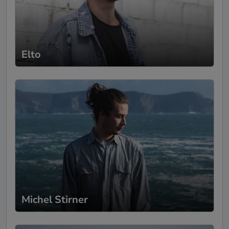
Stefanie
-
Mariage
22.09.2025
Hallo Léon, Es war nie unser Ziel, den
berühmten "perfekten" Tag anzustreben. In
Elto
unserem herrlichen reifen Alter weiß man,
dass gerade die nicht perfekten Momente
oft mehr Reiz entfachen. Und dennoch
wurde unser Hochzeitsfest für alle Gäste
zur Jahrhundertfete. Einen großen Anteil
daran hattes du - feinste musikalische
Zauberei, stets ein Gefühl der sensiblen
Dosierung, edel zusammengsetztes
Repertoire traumhaft interpretiert und dies
gepaart mit deinem sympathisch
professionellen Auftreten. Tausned dank
für deinen Ohrenschmaus. Wir haben uns
sehr beschenkt gefühlt durch deine Musik.
Michel Stirner
Yvonne
-
Évènement
30.06.2025