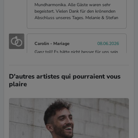
Mundharmonika. Alle Gäste waren sehr
begeistert. Vielen Dank für den krönenden
Abschluss unseres Tages. Melanie & Stefan
Carolin
-
Mariage
08.06.2026
Ganz toll! Es hätte nicht besser für uns sein
können!
D'autres artistes qui pourraient vous
plaire
Janina
-
Anniversaire
11.04.2026
Léon hat so eine wunderbare Stimme, mit
der er uns von der ersten Sekunde an sehr
berührt hat. Dazu war seine Songauswahl
perfekt für unser muggeliges, schönes und
auch sehr lustiges Konzert. Ich würde 10
Sterne geben, wenn ich könnte.