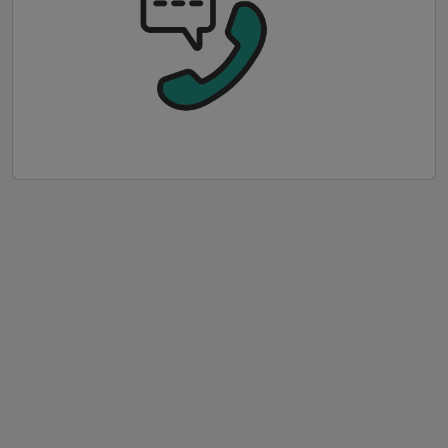
wir werden dich definitiv noch einmal
buchen! Besten Dank 🙏
Siegfried
-
Mariage
05.06.2023
Lieber Leon, wir haben uns sehr gefreut,
dass du das Get Together meines Sohnes
Valentin und seiner Braut Josephine so
schön und romantisch begleitet hast. Es
war Dank deines Auftritts, welchen alle
genossen haben, und deiner tollen Stimme
ein gelungener Auftakt. Vielen Dank von
uns allen
Lara
-
Autre concert
27.06.2022
Das Konzert war eine wunderbare
Überraschung für die Hochzeit unserer
Freunde! Léon war super kommunikativ,