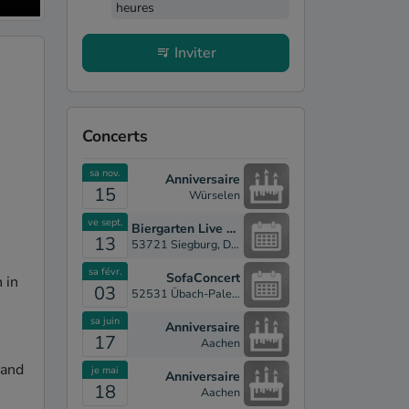
heures
Inviter
Concerts
sa nov.
Anniversaire
15
Würselen
ve sept.
Biergarten Live Musik
13
53721 Siegburg, Deutschland
sa févr.
SofaConcert
in 
03
52531 Übach-Palenberg, Deutschland
sa juin
Anniversaire
17
Aachen
and 
je mai
Anniversaire
18
Aachen