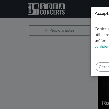
Accept
Ce site 
Plus d'artistes
utilison
préféren
confiden
Gérer
Ro