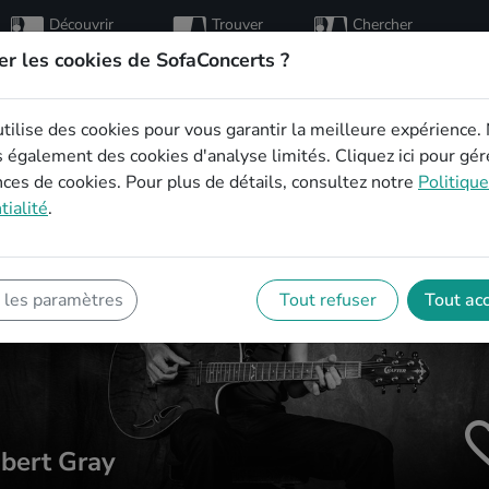
Découvrir
Trouver
Chercher
des
des
des
artistes
hôtes
concerts
er les cookies de SofaConcerts ?
utilise des cookies pour vous garantir la meilleure expérience.
s également des cookies d'analyse limités.
Cliquez ici
pour gér
ces de cookies. Pour plus de détails, consultez notre
Politiqu
tialité
.
 les paramètres
Tout refuser
Tout ac
bert Gray