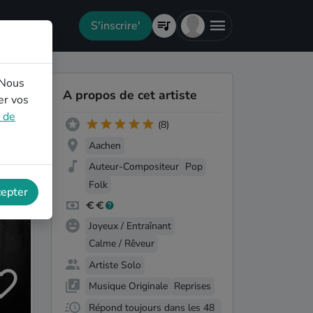
S'inscrire'
 Nous
A propos de cet artiste
er vos
e de
(8)
Aachen
Auteur-Compositeur
Pop
Folk
cepter
Joyeux / Entraînant
Calme / Rêveur
Artiste Solo
Musique Originale
Reprises
Répond toujours dans les 48