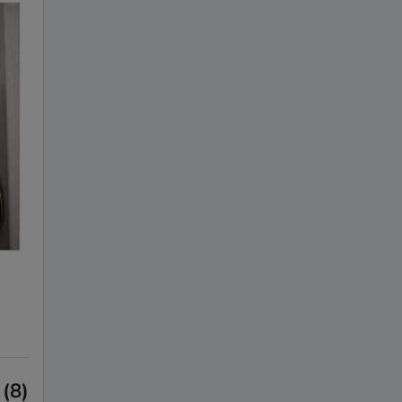
Franz
28
Aachen
(8)