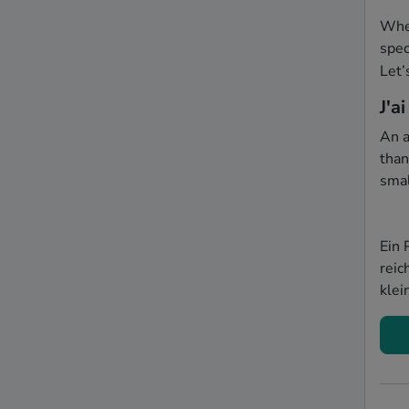
Whet
spec
Let’
J'a
An a
than
smal
Ein 
reic
klei