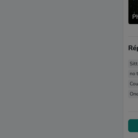
P
Ré
Sit
no t
Cou
One