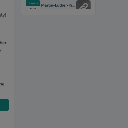
di mars
Martin-Luther-Kirche
06
Aachen
ly! 
sa oct.
Konfirmation
09
Aachen
sa sept.
Das übermütige Sofa :-))
11
Gangelt
her 
 
ve juil.
Pfannenzauber Cafe
19
Aachen
di juil.
Familienzentrum Donatus Kirche, Aachen Brand
14
Aachen
sa févr.
Burg Frankenberg
ne 
23
Aachen
ve févr.
Pfannenzauber
08
Aachen
di avr.
Leyla's Cafe & Kultur
22
Aachen
me mars