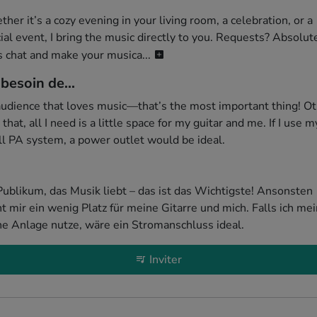
her it’s a cozy evening in your living room, a celebration, or a 
ial event, I bring the music directly to you. Requests? Absolute
s chat and make your musica...
i besoin de...
udience that loves music—that’s the most important thing! Ot
 that, all I need is a little space for my guitar and me. If I use my
l PA system, a power outlet would be ideal.

Publikum, das Musik liebt – das ist das Wichtigste! Ansonsten 
ht mir ein wenig Platz für meine Gitarre und mich. Falls ich mei
ne Anlage nutze, wäre ein Stromanschluss ideal.
Inviter