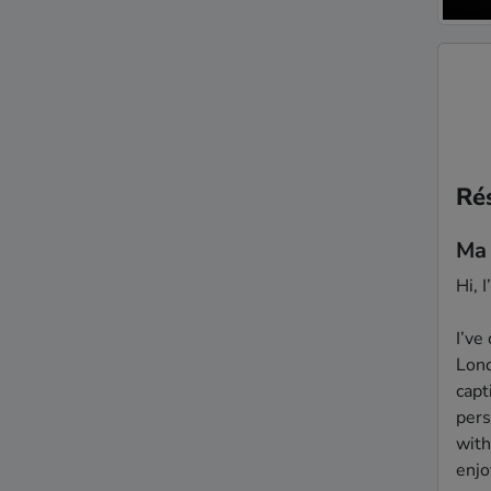
Ré
Ma
Hi, 
I’ve
Lond
capt
pers
with
enjo