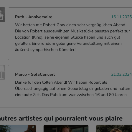
Ruth
-
Anniversaire
16.11.2025
Wir hatten mit Robert Gray einen sehr vergnüglichen Abend.
Die von Robert ausgewählten Musikstücke passten perfekt zur
Location (Kino), seine eigenen Stücke haben uns auch gut
gefallen. Eine rundum gelungene Veranstaltung mit einem
äußerst sympathischen Künstler!
Marco
- SofaConcert
21.03.2024
Danke für den tollen Abend! Wir haben Robert als
Überraschungsgig auf einen Geburtstag eingeladen und hatten
eine gute Zeit. Das Publikum war zwischen 16 und 80 Jahren
alt. Robert hat diesen Spagat gemeistert, mit einer
abwechslungsreichen Mischung aus eigenen Liedern und
gecoverten Songs für richtige Live-Atmosphäre gesorgt und
utres artistes qui pourraient vous plaire
dabei jeden mitgenommen. Die Songauswahl war
außergewöhnlich, mit einigen Songs zum Mitsingen, ohne
dabei träge oder schlagermäßig zu sein. Spontane