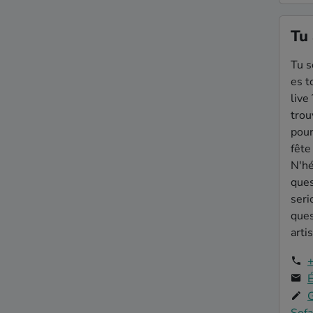
Tu 
Tu s
es t
live
trou
pour
fête
N'hé
ques
seri
ques
artis
É