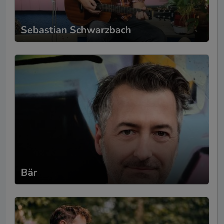
ein herzlicher und sehr angenehmer
Mensch. Danke nochmal!
Sebastian Schwarzbach
Max Büttner
- Private
24.09.2023
Veranstaltung
Thomas is an extra ordinary musician and
his approach to finger style guitar is very
musical. I can totally recommend booking
him. Really nice mediative and beautiful
vibes!
Bär