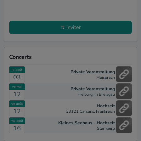
Inviter
Concerts
je août
Private Veranstaltung
03
Maisprach
ve mai
Private Veranstaltung
12
Freiburg im Breisgau
ve août
Hochzeit
12
33121 Carcans, Frankreich
me août
Kleines Seehaus - Hochzeit
16
Starnberg