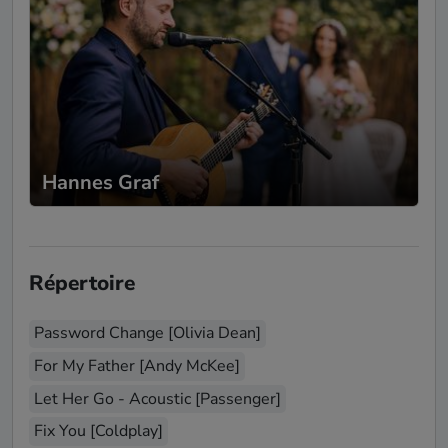
Hannes Graf
Répertoire
Password Change [Olivia Dean]
For My Father [Andy McKee]
Let Her Go - Acoustic [Passenger]
Fix You [Coldplay]