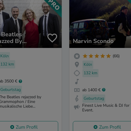
 Beatles
azzed By
Marvin Scondo
ammophon
Köln
(66)
132 km
Köln
132 km
ab 3500 €
Geburtstag
ab 1400 €
The Beatles rejazzed by
Geburtstag
Grammophon / Eine
Finest Live Music & DJ for
musikalische Liebe...
Event.
Zum Profil
Zum Profil