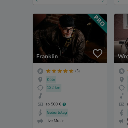
Franklin
Wro
(3)
Köln
132 km
ab 500 €
Geburtstag
Live Music