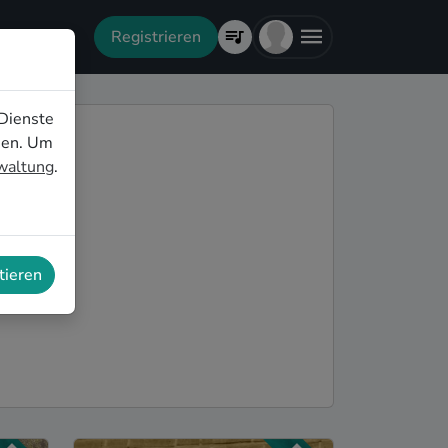
Registrieren
Dienste
nen. Um
rwaltung
.
tieren