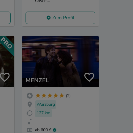
Cover-...
Zum Profil
MENZEL
(2)
Würzburg
127 km
ab 600 €