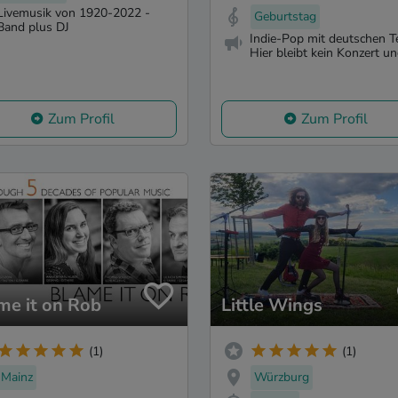
Livemusik von 1920-2022 -
Geburtstag
Band plus DJ
Indie-Pop mit deutschen T
Hier bleibt kein Konzert ung
Zum Profil
Zum Profil
me it on Rob
Little Wings
(1)
(1)
Mainz
Würzburg