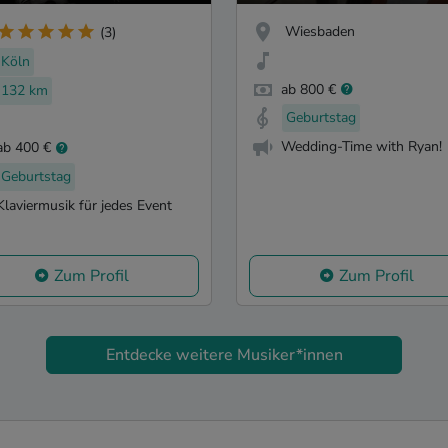
Wiesbaden
(3)
Köln
ab 800 €
132 km
Geburtstag
Wedding-Time with Ryan!
ab 400 €
Geburtstag
Klaviermusik für jedes Event
Zum Profil
Zum Profil
Entdecke weitere Musiker*innen