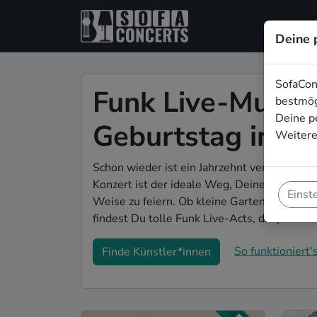
Deine 
SofaCon
Funk Live-Musik 
bestmög
Deine p
Geburtstag in W
Weitere
Schon wieder ist ein Jahrzehnt vergangen u
Konzert ist der ideale Weg, Deinen 40. Geb
Einst
Weise zu feiern. Ob kleine Gartenparty ode
findest Du tolle Funk Live-Acts, die perfek
So funktioniert's
Finde Künstler*innen