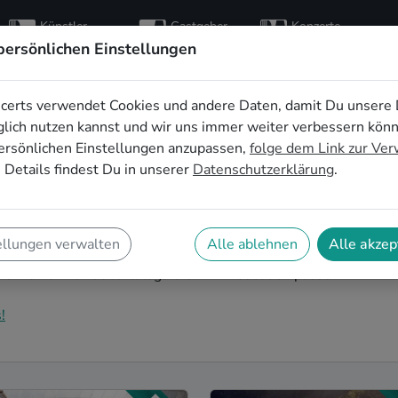
Künstler
Gastgeber
Konzerte
entdecken
finden
besuchen
persönlichen Einstellungen
certs verwendet Cookies und andere Daten, damit Du unsere 
für den 40.
lich nutzen kannst und wir uns immer weiter verbessern kön
ersönlichen Einstellungen anzupassen,
folge dem Link zur Ve
iesbaden
 Details findest Du in unserer
Datenschutzerklärung
.
nd Dein nächster runder Geburtstag steht an? Ein
urtstag in Wiesbaden auf eine ganz besondere Art und
ellungen verwalten
Alle ablehnen
Alle akzep
r Feier mit der ganzen Nachbarschaft: Auf SofaConcerts
t zu Deiner 40. Geburtstagsfeier in Wiesbaden passen.
!