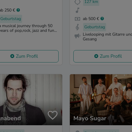
127 km
ab 250 €
Geburtstag
ab 500 €
a musical journey through 50
Geburtstag
years of pop,rock, jazz and fun...
Livelooping mit Gitarre un
Gesang
Zum Profil
Zum Profil
nabend
Mayo Sugar