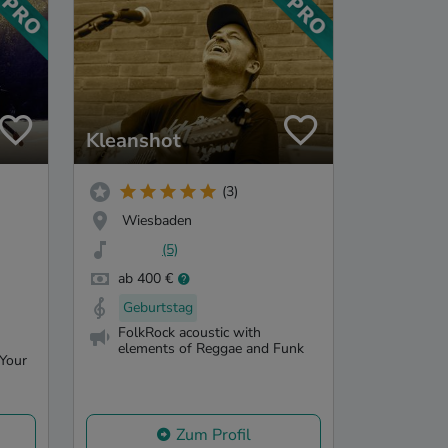
Kleanshot
(3)
Wiesbaden
(5)
ab 400 €
Geburtstag
FolkRock acoustic with
elements of Reggae and Funk
 Your
Zum Profil