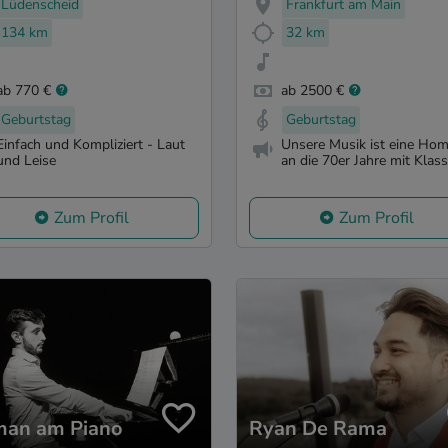
Lüdenscheid
Frankfurt am Main
134 km
32 km
ab 770 €
ab 2500 €
Geburtstag
Geburtstag
Einfach und Kompliziert - Laut
Unsere Musik ist eine H
und Leise
an die 70er Jahre mit Klassi
Zum Profil
Zum Profil
an am Piano
Ryan De Rama