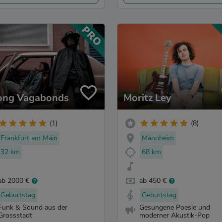
ng Vagabonds
Moritz Ley
(1)
(8)
Frankfurt am Main
Mannheim
32 km
68 km
ab 2000 €
ab 450 €
Geburtstag
Geburtstag
Funk & Sound aus der
Gesungene Poesie und
Grossstadt
moderner Akustik-Pop