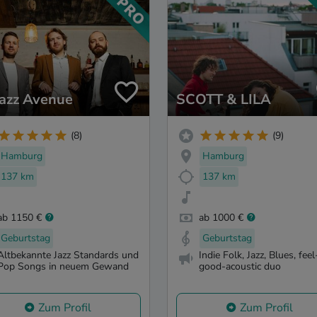
azz Avenue
SCOTT & LILA
(8)
(9)
Hamburg
Hamburg
137 km
137 km
ab 1150 €
ab 1000 €
Geburtstag
Geburtstag
Altbekannte Jazz Standards und
Indie Folk, Jazz, Blues, feel
Pop Songs in neuem Gewand
good-acoustic duo
Zum Profil
Zum Profil