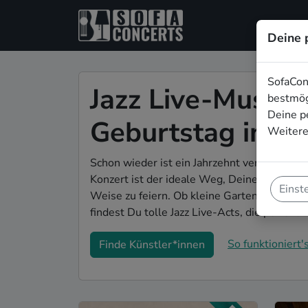
Deine 
SofaCon
Jazz Live-Musik f
bestmög
Deine p
Geburtstag in W
Weitere
Schon wieder ist ein Jahrzehnt vergangen u
Konzert ist der ideale Weg, Deinen 40. Geb
Einst
Weise zu feiern. Ob kleine Gartenparty ode
findest Du tolle Jazz Live-Acts, die perfekt
So funktioniert's
Finde Künstler*innen