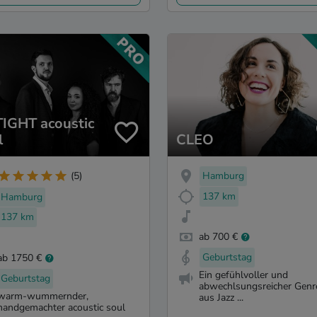
IGHT acoustic
l
CLEO
Hamburg
(5)
137 km
Hamburg
137 km
ab 700 €
Geburtstag
ab 1750 €
Ein gefühlvoller und
Geburtstag
abwechlsungsreicher Genr
warm-wummernder,
aus Jazz ...
handgemachter acoustic soul