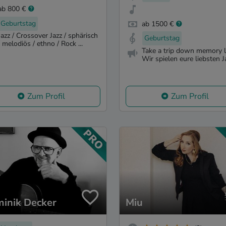
ab 800 €
Geburtstag
ab 1500 €
Jazz / Crossover Jazz / sphärisch
Geburtstag
/ melodiös / ethno / Rock ...
Take a trip down memory l
Wir spielen eure liebsten Ja
Zum Profil
Zum Profil
inik Decker
Miu