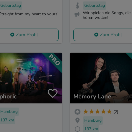
Geburtstag
Geburtstag
Wir spielen die Songs, die 
Straight from my heart to yours!
hören wollen!
Zum Profil
Zum Profil
phoric
Memory Lane
Hamburg
(2)
137 km
Hamburg
137 km