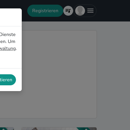
Registrieren
Dienste
nen. Um
rwaltung
.
tieren