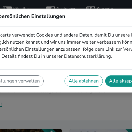
Künstler
Gastgeber
Konzerte
entdecken
finden
besuchen
persönlichen Einstellungen
certs verwendet Cookies und andere Daten, damit Du unsere 
ür den 40.
lich nutzen kannst und wir uns immer weiter verbessern kön
ersönlichen Einstellungen anzupassen,
folge dem Link zur Ve
olfsburg
 Details findest Du in unserer
Datenschutzerklärung
.
nd Dein nächster runder Geburtstag steht an? Ein
urtstag in Wolfsburg auf eine ganz besondere Art und
ellungen verwalten
Alle ablehnen
Alle akzep
r Feier mit der ganzen Nachbarschaft: Auf SofaConcerts
 zu Deiner 40. Geburtstagsfeier in Wolfsburg passen.
!