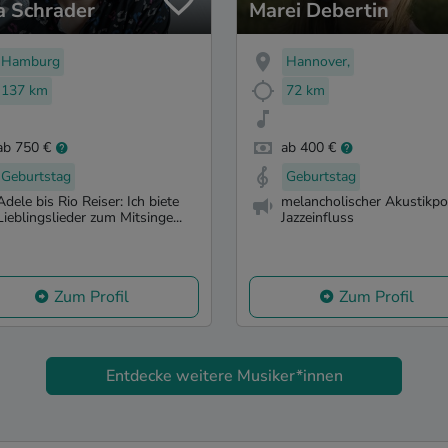
a Schrader
Marei Debertin
Hamburg
Hannover,
137 km
72 km
ab 750 €
ab 400 €
Geburtstag
Geburtstag
Adele bis Rio Reiser: Ich biete
melancholischer Akustikpo
Lieblingslieder zum Mitsinge...
Jazzeinfluss
Zum Profil
Zum Profil
Entdecke weitere Musiker*innen