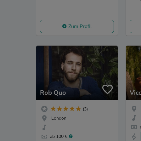
Zum Profil
Rob Quo
Vicc
(3)
London
ab 100 €