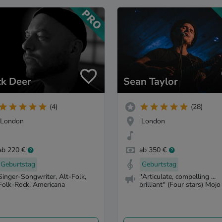
k Deer
Sean Taylor
(4)
(28)
London
London
ab 220 €
ab 350 €
Geburtstag
Geburtstag
Singer-Songwriter, Alt-Folk,
''Articulate, compelling ...
Folk-Rock, Americana
brilliant'' (Four stars) Mojo .