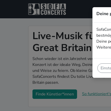
Deine 
SofaCon
Live-Musik für d
bestmög
Deine p
Great Britain
Weitere
Schon wieder ist ein Jahrzehnt vergangen u
Konzert ist der ideale Weg, Deinen 50. Gebu
Einst
und Weise zu feiern. Ob kleine Gartenparty 
SofaConcerts findest Du tolle Live-Acts, di
Britain passen.
So funktioniert's
Finde Künstler*innen