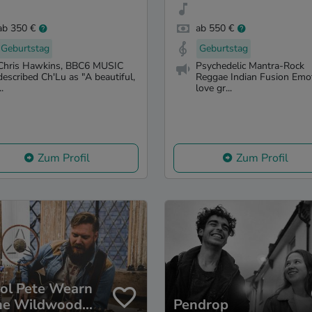
ab 350 €
ab 550 €
Geburtstag
Geburtstag
Chris Hawkins, BBC6 MUSIC
Psychedelic Mantra-Rock
described Ch'Lu as "A beautiful,
Reggae Indian Fusion Emo
..
love gr...
Zum Profil
Zum Profil
tol Pete Wearn
he Wildwood
Pendrop