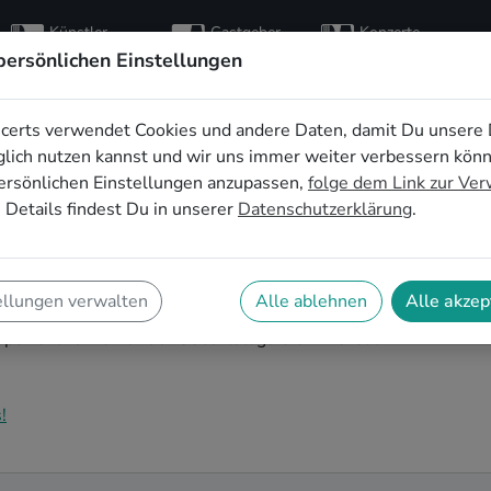
Künstler
Gastgeber
Konzerte
entdecken
finden
besuchen
persönlichen Einstellungen
certs verwendet Cookies und andere Daten, damit Du unsere 
en 50. Geburtstag in
lich nutzen kannst und wir uns immer weiter verbessern kön
ersönlichen Einstellungen anzupassen,
folge dem Link zur Ve
 Details findest Du in unserer
Datenschutzerklärung
.
nd Dein nächster runder Geburtstag steht an? Ein
rtstag in Great Britain auf eine ganz besondere Art
ellungen verwalten
Alle ablehnen
Alle akzep
oder Feier mit der ganzen Nachbarschaft: Auf
e perfekt zu Deiner 50. Geburtstagsfeier in Great
!