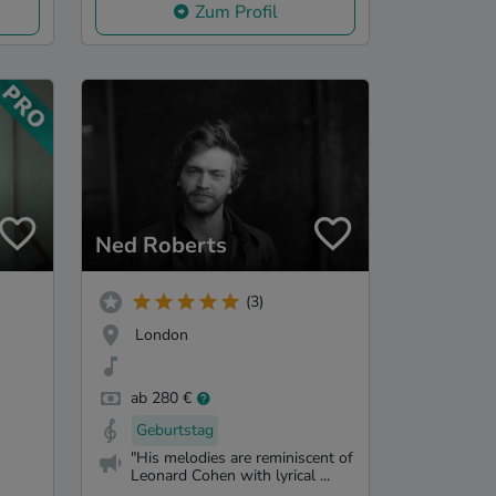
Zum Profil
Ned Roberts
(3)
London
ab 280 €
Geburtstag
"His melodies are reminiscent of
Leonard Cohen with lyrical ...