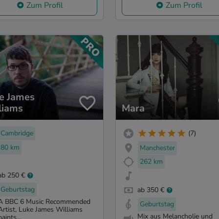
Zum Profil
Zum Profil
e James
liams
Mara
Cambridge
(7)
80 km
Manchester
262 km
ab 250 €
Geburtstag
ab 350 €
A BBC 6 Music Recommended
Geburtstag
Artist, Luke James Williams
Mix aus Melancholie und
paints...