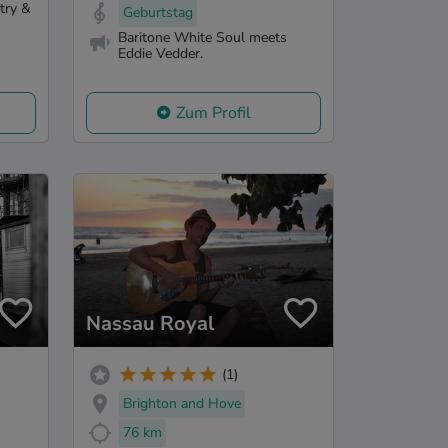
try &
Geburtstag
Baritone White Soul meets
Eddie Vedder.
Zum Profil
Nassau Royal
(1)
Brighton and Hove
76 km