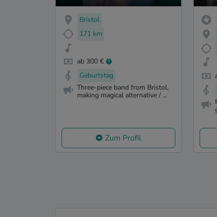
Flo
Bristol
171 km
ab 300 €
Geburtstag
Three-piece band from Bristol,
making magical alternative / ...
Zum Profil