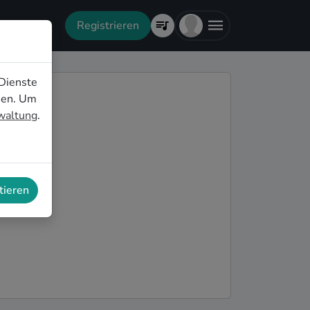
Registrieren
Dienste
nen. Um
rwaltung
.
tieren