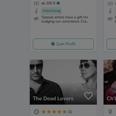
ab 250 €
Geburtstag
‘Special artists have a gift for
nudging our conscience. Cra...
Zum Profil
The Dead Lovers
Ch'
(1)