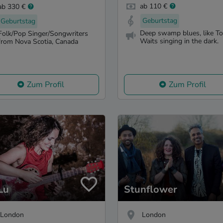
ab 110 €
ab 330 €
Geburtstag
Geburtstag
Deep swamp blues, like T
Folk/Pop Singer/Songwriters
Waits singing in the dark.
from Nova Scotia, Canada
Zum Profil
Zum Profil
Lu
Stunflower
London
London