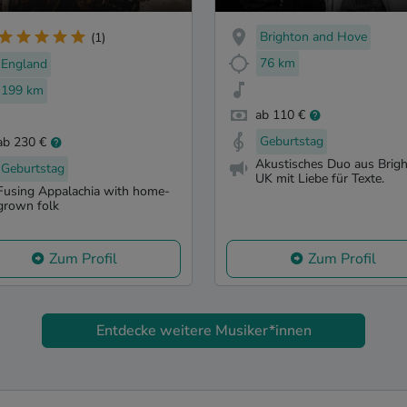
wers
Brighton and Hove
(1)
76 km
England
199 km
ab 110 €
Geburtstag
ab 230 €
Akustisches Duo aus Brigh
Geburtstag
UK mit Liebe für Texte.
Fusing Appalachia with home-
grown folk
Zum Profil
Zum Profil
Entdecke weitere Musiker*innen