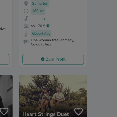
Somerton
189 km
(3)
ab 170 €
tive
Geburtstag
One woman tragi-comedy,
Cowgirl Jazz
Zum Profil
Heart Strings Duet