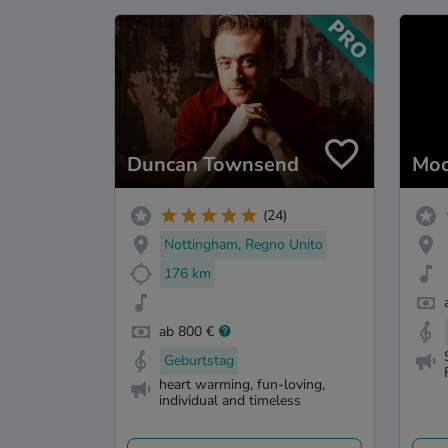
Duncan Townsend
Moc
(24)
Nottingham, Regno Unito
176 km
ab 800 €
Geburtstag
heart warming, fun-loving,
individual and timeless