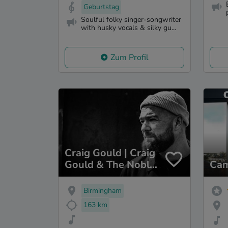
Geburtstag
Soulful folky singer-songwriter
with husky vocals & silky gu...
Zum Profil
Craig Gould | Craig
Gould & The Noble
Cam
Thieves
Birmingham
163 km