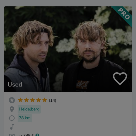
Used
(14)
Heidelberg
78 km
ab 799 €