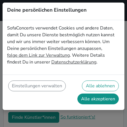
Deine persönlichen Einstellungen
Registrieren
SofaConcerts verwendet Cookies und andere Daten,
damit Du unsere Dienste bestmöglich nutzen kannst
Alternative Live-Musik für den 60.
und wir uns immer weiter verbessern können. Um
Geburtstag in Offenbach am Main
Deine persönlichen Einstellungen anzupassen,
folge dem Link zur Verwaltung
. Weitere Details
Schon wieder ist ein Jahrzehnt vergangen und Dein
findest Du in unserer
Datenschutzerklärung
.
nächster runder Geburtstag steht an? Ein Konzert ist
der ideale Weg, Deinen 60. Geburtstag in Offenbach
am Main auf eine ganz besondere Art und Weise zu
feiern. Ob kleine Gartenparty oder Feier mit der
Einstellungen verwalten
Alle ablehnen
ganzen Nachbarschaft: Auf SofaConcerts findest Du
tolle Alternative Live-Acts, die perfekt zu Deiner 60.
Alle akzeptieren
Geburtstagsfeier in Offenbach am Main passen.
So funktioniert's!
Finde Künstler*innen