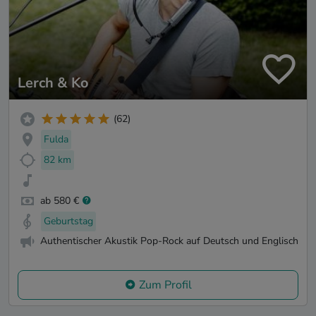
Lerch & Ko
(62)
Fulda
82 km
ab 580 €
Geburtstag
Authentischer Akustik Pop-Rock auf Deutsch und Englisch
Zum Profil