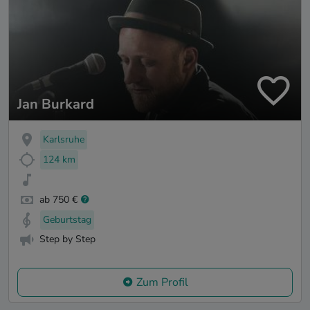
Jan Burkard
Karlsruhe
124 km
ab 750 €
Geburtstag
Step by Step
Zum Profil