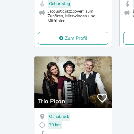
Geburtstag
„acoustic.jazz.cover“ zum
Zuhören, Mitswingen und
Mitfühlen
Zum Profil
Trio Picon
Osnabrück
79 km