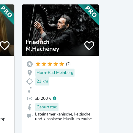
Friedrich
M.Hacheney
(2)
Horn-Bad Meinberg
21 km
ab 200 €
Geburtstag
Lateinamerikanische, keltische
Pop
und klassische Musik im zaube...