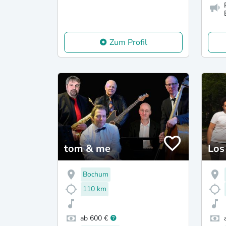
Zum Profil
tom & me
Los
Bochum
110 km
ab 600 €