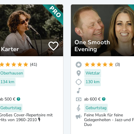
One Smooth
 Karter
Evening
(41)
(3)
Oberhausen
Wetzlar
134 km
130 km
ab 500 €
ab 600 €
Geburtstag
Geburtstag
Großes Cover-Repertoire mit
Feine Musik für feine
Hits von 1960-2010 🎙️
Gelegenheiten - Jazz-und 
Duo