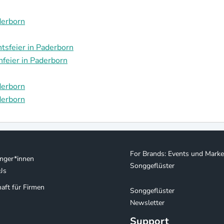
derborn
tsfeier in Paderborn
feier in Paderborn
derborn
derborn
For Brands: Events und Marke
nger*innen
Songgeflüster
Js
aft für Firmen
Songgeflüster
Newsletter
Support