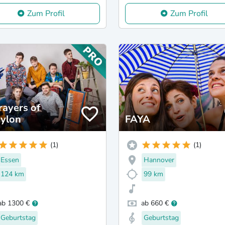
Zum Profil
Zum Profil
rayers of
ylon
FAYA
(1)
(1)
Essen
Hannover
124 km
99 km
ab 1300 €
ab 660 €
Geburtstag
Geburtstag