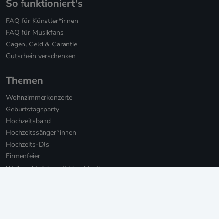
So funktioniert's
FAQ für Künstler*innen
FAQ für Musikfans
Gagen, Geld & Garantie
Gutschein verschenken
Themen
Wohnzimmerkonzerte
Geburtstagsparty
Hochzeitsband
Hochzeitssänger*innen
Hochzeits-DJs
Firmenfeier
Weihnachtsfeier mit Live-Musik
Online Weihnachtsfeier
Musikbotschaft für Firmen
Persönliche Musikbotschaften
Livestream Konzerte für Firmen