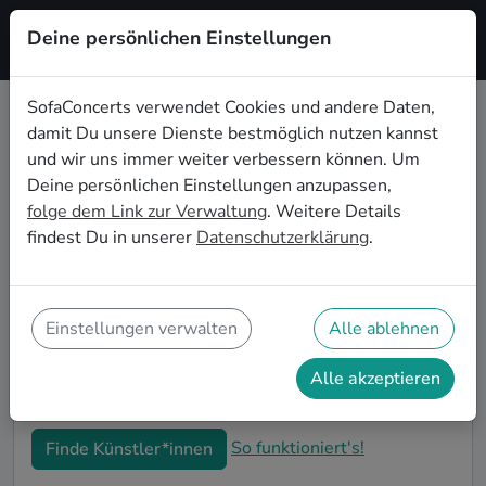
Deine persönlichen Einstellungen
Registrieren
SofaConcerts verwendet Cookies und andere Daten,
damit Du unsere Dienste bestmöglich nutzen kannst
Lounge Live-Musik für den 60.
und wir uns immer weiter verbessern können. Um
Geburtstag in Seattle
Deine persönlichen Einstellungen anzupassen,
folge dem Link zur Verwaltung
. Weitere Details
Schon wieder ist ein Jahrzehnt vergangen und Dein
findest Du in unserer
Datenschutzerklärung
.
nächster runder Geburtstag steht an? Ein Konzert ist
der ideale Weg, Deinen 60. Geburtstag in Seattle auf
eine ganz besondere Art und Weise zu feiern. Ob
kleine Gartenparty oder Feier mit der ganzen
Einstellungen verwalten
Alle ablehnen
Nachbarschaft: Auf SofaConcerts findest Du tolle
Lounge Live-Acts, die perfekt zu Deiner 60.
Alle akzeptieren
Geburtstagsfeier in Seattle passen.
So funktioniert's!
Finde Künstler*innen