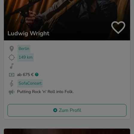
Ludwig Wright
Berlin
149 km
ab 675 €
SofaConcert
Putting Rock 'n' Roll into Folk.
Zum Profil