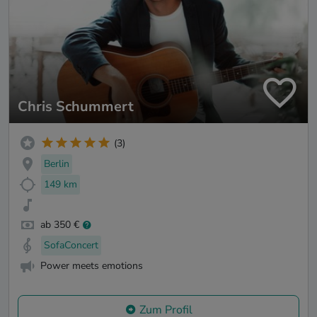
Chris Schummert
(3)
Berlin
149 km
ab 350 €
SofaConcert
Power meets emotions
Zum Profil