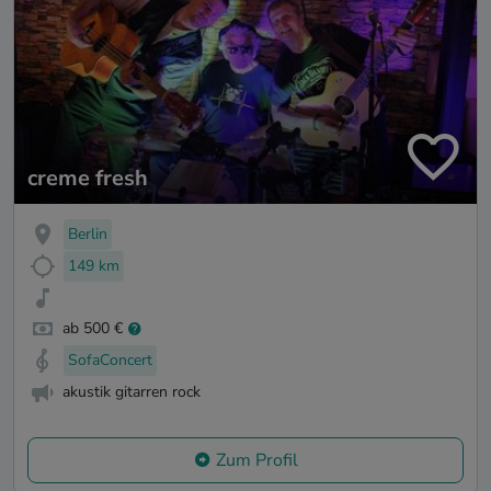
creme fresh
Berlin
149 km
ab 500 €
SofaConcert
akustik gitarren rock
Zum Profil