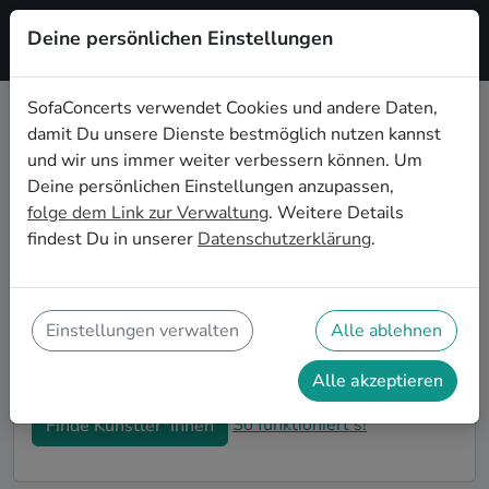
Deine persönlichen Einstellungen
Registrieren
SofaConcerts verwendet Cookies und andere Daten,
damit Du unsere Dienste bestmöglich nutzen kannst
Country Coverbands buchen in
und wir uns immer weiter verbessern können. Um
Leipzig
Deine persönlichen Einstellungen anzupassen,
folge dem Link zur Verwaltung
. Weitere Details
Buche eine Country Coverband in Leipzig für Deine
findest Du in unserer
Datenschutzerklärung
.
nächste Veranstaltung! Unsere Country Coverbands in
Leipzig schöpfen aus einem großen Repertoire
verschiedener Genres und gehen genau auf Deine
Wünsche und Vorstellungen ein. Auf SofaConcerts
Einstellungen verwalten
Alle ablehnen
findest Du professionelle Coverbands in Leipzig, die
genau zu Dir und Deinem Event passen.
Alle akzeptieren
So funktioniert's!
Finde Künstler*innen