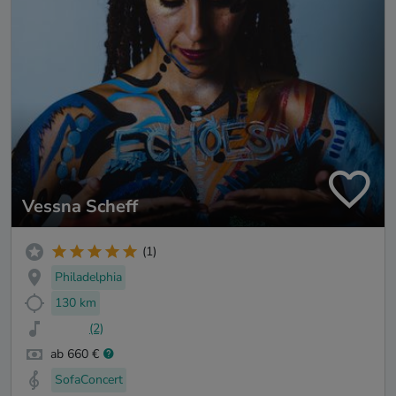
Vessna Scheff
(1)
Philadelphia
130 km
(2)
ab 660 €
SofaConcert