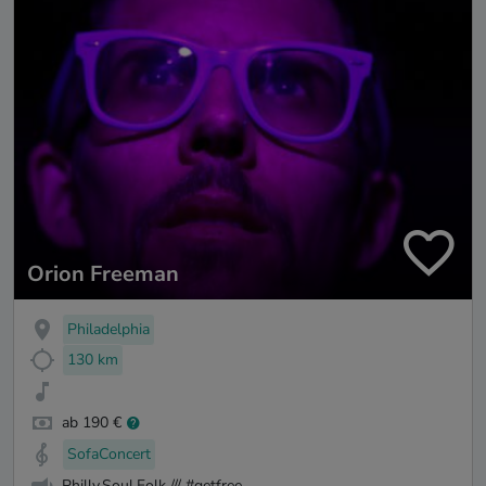
Orion Freeman
Philadelphia
130 km
ab 190 €
SofaConcert
Philly.Soul.Folk /// #getfree