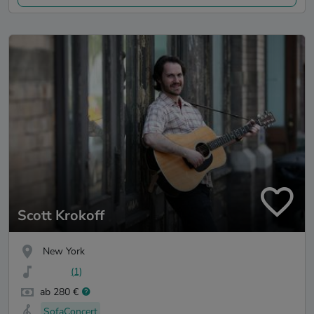
Scott Krokoff
New York
(1)
ab 280 €
SofaConcert