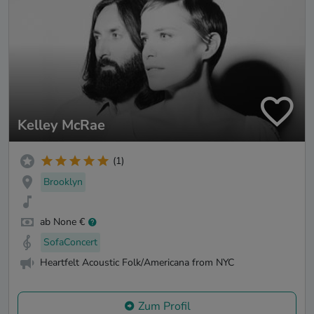
Kelley McRae
(1)
Brooklyn
ab None €
SofaConcert
Heartfelt Acoustic Folk/Americana from NYC
Zum Profil