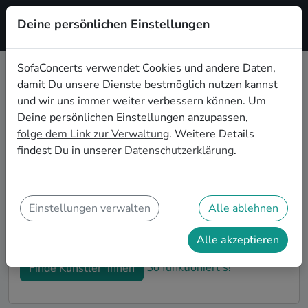
Deine persönlichen Einstellungen
Registrieren
SofaConcerts verwendet Cookies und andere Daten,
damit Du unsere Dienste bestmöglich nutzen kannst
Folk Coverbands buchen in New
und wir uns immer weiter verbessern können. Um
York
Deine persönlichen Einstellungen anzupassen,
folge dem Link zur Verwaltung
. Weitere Details
Buche eine Folk Coverband in New York für Deine
findest Du in unserer
Datenschutzerklärung
.
nächste Veranstaltung! Unsere Folk Coverbands in
New York schöpfen aus einem großen Repertoire
verschiedener Genres und gehen genau auf Deine
Wünsche und Vorstellungen ein. Auf SofaConcerts
Einstellungen verwalten
Alle ablehnen
findest Du professionelle Coverbands in New York,
die genau zu Dir und Deinem Event passen.
Alle akzeptieren
So funktioniert's!
Finde Künstler*innen