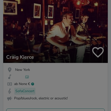
Craig Kierce
New York
(1)
ab None €
SofaConcert
Pop/blues/rock, electric or acoustic!