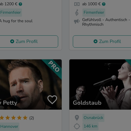
ab 1200 €
ab 1000 €
Firmenfeier
Firmenfeier
Gefühlvoll - Authentisch -
A hug for the soul
Rhythmisch
Zum Profil
Zum Profil
y Petty
Goldstaub
Osnabrück
(2)
146 km
Hannover