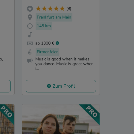
(9)
Frankfurt am Main
145 km
ab 1300 €
Firmenfeier
o,
Music is good when it makes
you dance. Music is great when
i...
Zum Profil