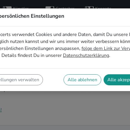
Künstler
Gastgeber
Konzerte
entdecken
finden
besuchen
persönlichen Einstellungen
certs verwendet Cookies und andere Daten, damit Du unsere 
n für die Firmenfeier
lich nutzen kannst und wir uns immer weiter verbessern kön
ersönlichen Einstellungen anzupassen,
folge dem Link zur Ve
 Details findest Du in unserer
Datenschutzerklärung
.
 an und Du bist auf der Suche nach passender Live-
 Auf SofaConcerts findest Du authentische Pop Bands
ellungen verwalten
Alle ablehnen
Alle akzep
tyband, entspanntes Singer-Songwriter-Duo oder
die passende Live-Musik für Deine Firmenfeier in
!