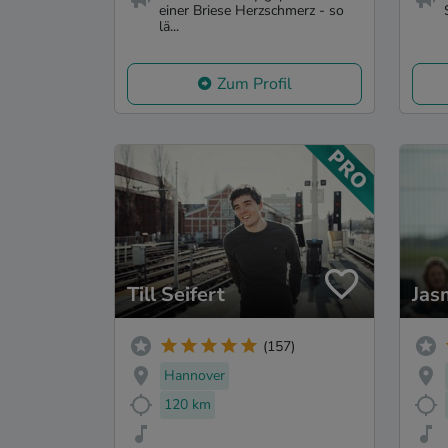
einer Briese Herzschmerz - so
lä...
Zum Profil
Till Seifert
Jas
(157)
Hannover
120 km