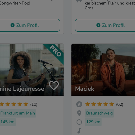
Songwriter-Pop!
karibischem Flair und krea
Cros...
Zum Profil
Zum Profil
mine Lajeunesse
Maciek
(10)
(62)
Frankfurt am Main
Braunschweig
145 km
129 km