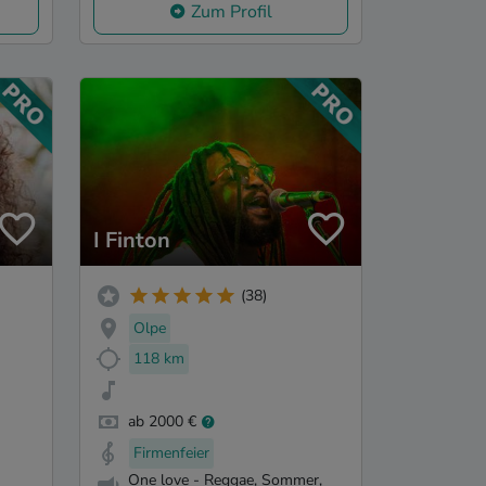
Zum Profil
I Finton
(38)
Olpe
118 km
ab 2000 €
Firmenfeier
One love - Reggae, Sommer,