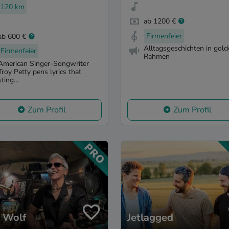
120 km
ab 1200 €
Firmenfeier
ab 600 €
Alltagsgeschichten in gol
Firmenfeier
Rahmen
American Singer-Songwriter
Troy Petty pens lyrics that
sting...
Zum Profil
Zum Profil
 Wolf
Jetlagged