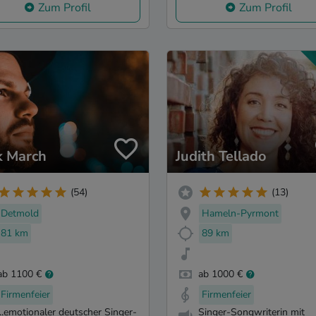
Zum Profil
Zum Profil
k March
Judith Tellado
(54)
(13)
Detmold
Hameln-Pyrmont
81 km
89 km
ab 1100 €
ab 1000 €
Firmenfeier
Firmenfeier
...emotionaler deutscher Singer-
Singer-Songwriterin mit