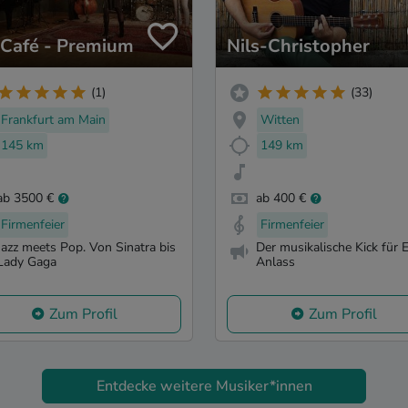
zCafé - Premium
Nils-Christopher
(1)
(33)
Frankfurt am Main
Witten
145 km
149 km
ab 3500 €
ab 400 €
Firmenfeier
Firmenfeier
Jazz meets Pop. Von Sinatra bis
Der musikalische Kick für 
Lady Gaga
Anlass
Zum Profil
Zum Profil
Entdecke weitere Musiker*innen