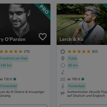
ry O'Parson
Lerch & Ko
(70)
(62)
Frankfurt am Main
Fulda
145 km
85 km
ab 730 €
ab 780 €
Firmenfeier
Firmenfeier
Just do it! Gitarre & knuspriger
Authentischer Akustik Po
Gesang.
auf Deutsch und Englisch