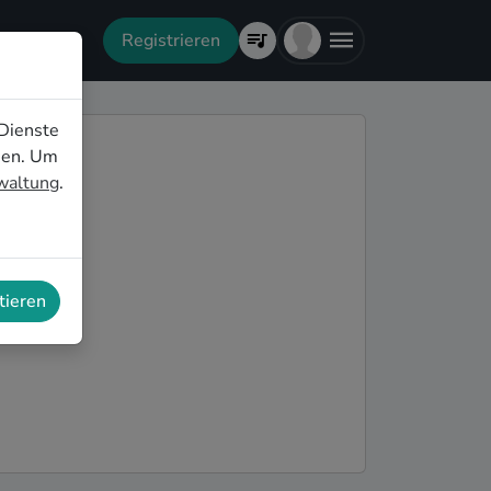
Registrieren
Dienste
nen. Um
rwaltung
.
tieren