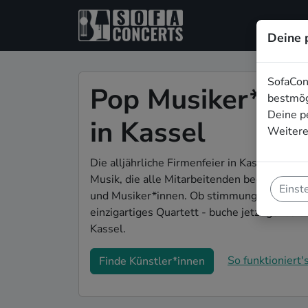
Deine 
SofaCon
Pop Musiker*inne
bestmög
Deine p
in Kassel
Weitere
Die alljährliche Firmenfeier in Kassel steht
Musik, die alle Mitarbeitenden begeistert?
Einst
und Musiker*innen. Ob stimmungsvolle Par
einzigartiges Quartett - buche jetzt genau 
Kassel.
So funktioniert's
Finde Künstler*innen