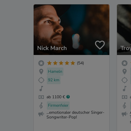
Nick March
Tro
(54)
Hameln
92 km
ab 1100 €
Firmenfeier
...emotionaler deutscher Singer-
Songwriter-Pop!