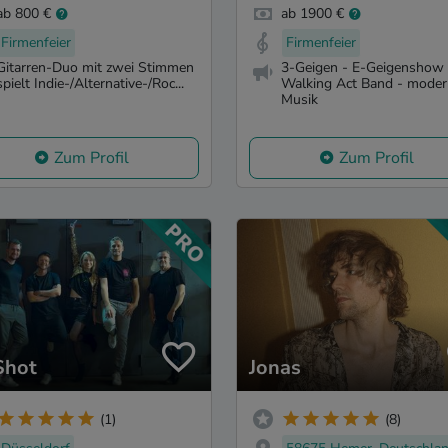
ab 800 €
ab 1900 €
Firmenfeier
Firmenfeier
Gitarren-Duo mit zwei Stimmen
3-Geigen - E-Geigenshow 
spielt Indie-/Alternative-/Roc...
Walking Act Band - mode
Musik
Zum Profil
Zum Profil
Shot
Jonas
(1)
(8)