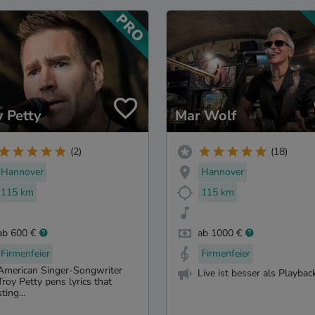
y Petty
Mar Wolf
(2)
(18)
Hannover
Hannover
115 km
115 km
ab 600 €
ab 1000 €
Firmenfeier
Firmenfeier
American Singer-Songwriter
Live ist besser als Playbac
Troy Petty pens lyrics that
sting...