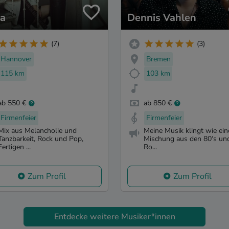
a
Dennis Vahlen
(7)
(3)
Hannover
Bremen
115 km
103 km
ab 550 €
ab 850 €
Firmenfeier
Firmenfeier
Mix aus Melancholie und
Meine Musik klingt wie ein
Tanzbarkeit, Rock und Pop,
Mischung aus den 80‘s un
Fertigen ...
Ro...
Zum Profil
Zum Profil
Entdecke weitere Musiker*innen