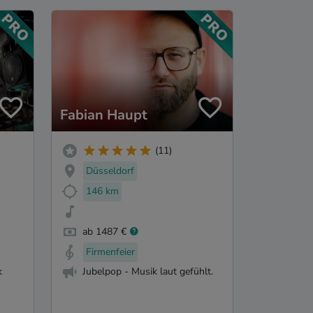
Fabian Haupt
(11)
Düsseldorf
146 km
ab 1487 €
Firmenfeier
k
Jubelpop - Musik laut gefühlt.