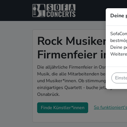
Deine 
SofaCon
Rock Musiker*inn
bestmög
Deine p
Firmenfeier in O
Weitere
Die alljährliche Firmenfeier in Osnabrück s
Musik, die alle Mitarbeitenden begeistert?
Einst
und Musiker*innen. Ob stimmungsvolle Par
einzigartiges Quartett - buche jetzt genau 
Osnabrück.
So funktioniert's
Finde Künstler*innen