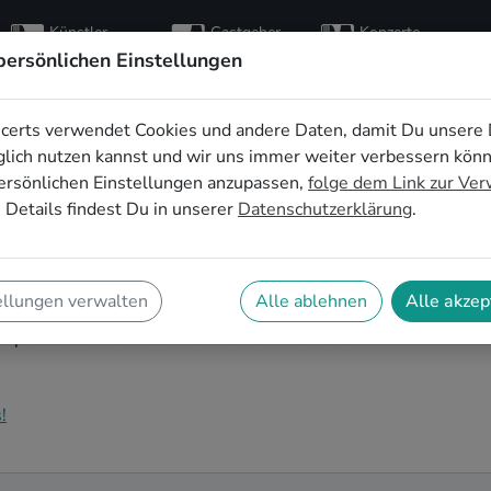
Künstler
Gastgeber
Konzerte
entdecken
finden
besuchen
persönlichen Einstellungen
certs verwendet Cookies und andere Daten, damit Du unsere 
en für die
lich nutzen kannst und wir uns immer weiter verbessern kön
ersönlichen Einstellungen anzupassen,
folge dem Link zur Ve
snabrück
 Details findest Du in unserer
Datenschutzerklärung
.
teht an und Du bist auf der Suche nach passender Live-
 Auf SofaConcerts findest Du authentische Rock Bands
ellungen verwalten
Alle ablehnen
Alle akzep
tyband, entspanntes Singer-Songwriter-Duo oder
die passende Live-Musik für Deine Firmenfeier in
!