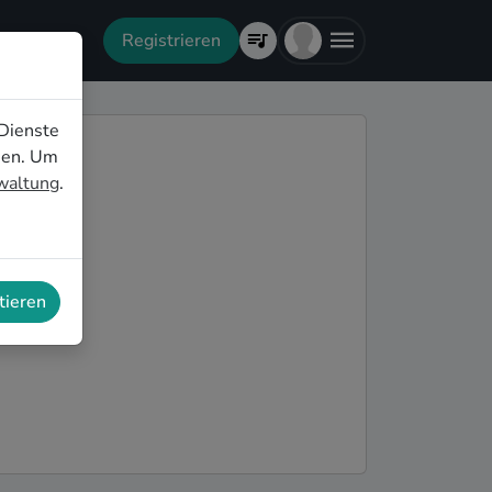
Registrieren
Dienste
nen. Um
rwaltung
.
tieren