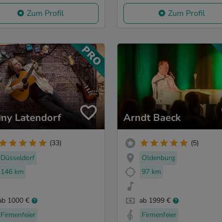
Zum Profil
Zum Profil
ny Latendorf
Arndt Baeck
(33)
(5)
Düsseldorf
Oldenburg
146 km
97 km
ab 1000 €
ab 1999 €
Firmenfeier
Firmenfeier