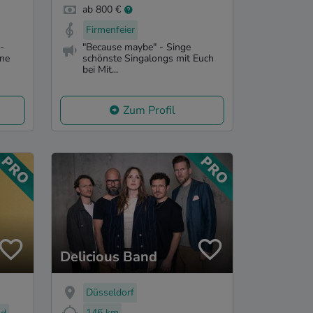
ab 800 €
Firmenfeier
-
"Because maybe" - Singe
rne
schönste Singalongs mit Euch
bei Mit...
Zum Profil
Delicious Band
Düsseldorf
146 km