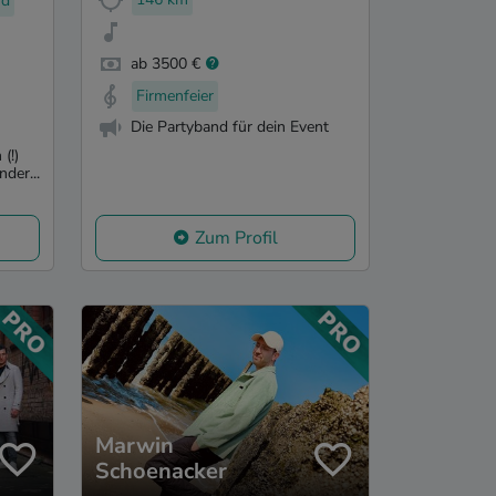
nd
ab 3500 €
Firmenfeier
Die Partyband für dein Event
(!)
der...
Zum Profil
Marwin
Schoenacker