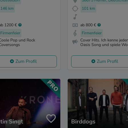
Düsseldorf
58675 Hemer, Deutschla
146 km
101 km
ab 1200 €
ab 800 €
Firmenfeier
Firmenfeier
Coole Pop und Rock
Cover Hits. Ich kenne jeden 
Coversongs
Oasis Song und spiele Won
Zum Profil
Zum Profil
tin Singt
Birddogs