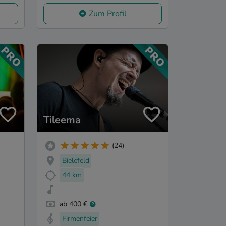
Zum Profil
Tileema
(24)
Bielefeld
44 km
ab 400 €
Firmenfeier