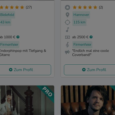
(27)
(2)
Bielefeld
Hannover
43 km
115 km
ab 1000 €
ab 2500 €
Firmenfeier
Firmenfeier
Endorphinpop mit Tiefgang &
"Endlich mal eine coole
Gitarre
Coverband!"
Zum Profil
Zum Profil