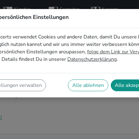
Künstler
Gastgeber
Konzerte
entdecken
finden
besuchen
persönlichen Einstellungen
certs verwendet Cookies und andere Daten, damit Du unsere 
er*innen für die
lich nutzen kannst und wir uns immer weiter verbessern kön
ersönlichen Einstellungen anzupassen,
folge dem Link zur Ve
aderborn
 Details findest Du in unserer
Datenschutzerklärung
.
teht an und Du bist auf der Suche nach passender Live-
Auf SofaConcerts findest Du authentische Klassische
ellungen verwalten
Alle ablehnen
Alle akzep
le Partyband, entspanntes Singer-Songwriter-Duo
enau die passende Live-Musik für Deine Firmenfeier in
!