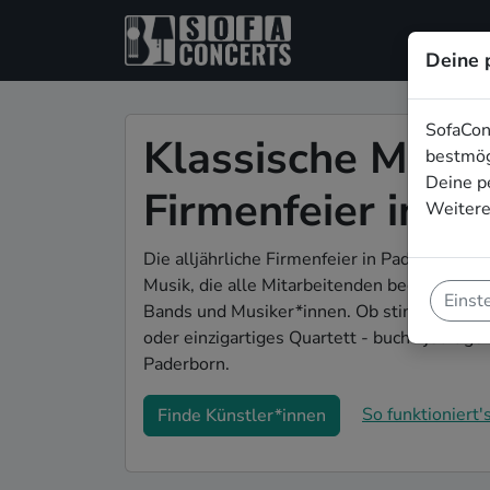
Deine 
SofaCon
Klassische Musik
bestmög
Deine p
Firmenfeier in P
Weitere
Die alljährliche Firmenfeier in Paderborn s
Musik, die alle Mitarbeitenden begeistert? 
Einst
Bands und Musiker*innen. Ob stimmungsvol
oder einzigartiges Quartett - buche jetzt g
Paderborn.
So funktioniert's
Finde Künstler*innen