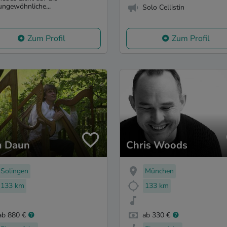
ungewöhnliche...
Solo Cellistin
Zum Profil
Zum Profil
 Daun
Chris Woods
Solingen
München
133 km
133 km
ab 880 €
ab 330 €