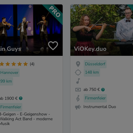
lin Guys
ViOKey.duo
Düsseldorf
(4)
148 km
Hannover
99 km
ab 750 €
Firmenfeier
ab 1900 €
Instrumental Duo
Firmenfeier
3-Geigen - E-Geigenshow -
Walking Act Band - moderne
Musik