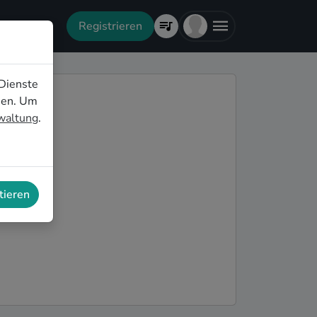
Registrieren
Dienste
nen. Um
rwaltung
.
tieren