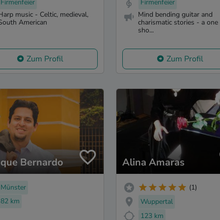
Firmenfeier
Firmenfeier
Harp music - Celtic, medieval,
Mind bending guitar and
South American
charismatic stories - a on
sho...
Zum Profil
Zum Profil
ique Bernardo
Alina Amaras
Münster
(1)
82 km
Wuppertal
123 km