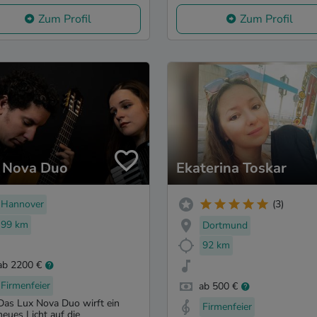
Zum Profil
Zum Profil
 Nova Duo
Ekaterina Toskar
Hannover
(3)
99 km
Dortmund
92 km
ab 2200 €
Firmenfeier
ab 500 €
Das Lux Nova Duo wirft ein
Firmenfeier
neues Licht auf die