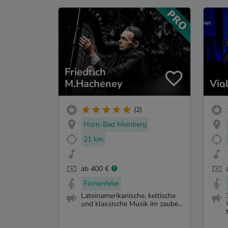
Friedrich
M.Hacheney
Vio
(2)
Horn-Bad Meinberg
21 km
ab 400 €
Firmenfeier
Lateinamerikanische, keltische
und klassische Musik im zaube...