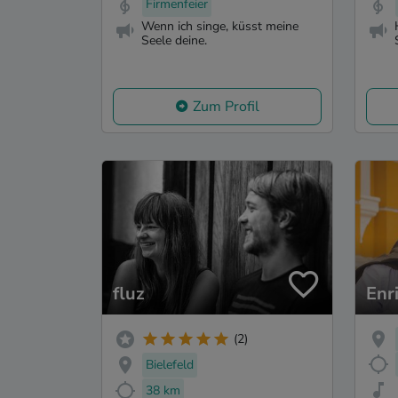
Firmenfeier
Wenn ich singe, küsst meine
Seele deine.
Zum Profil
fluz
Enr
(2)
Bielefeld
38 km