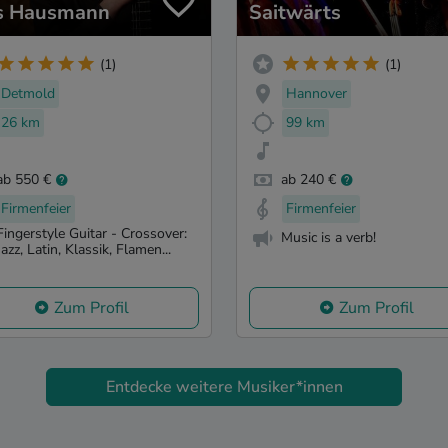
s Hausmann
Saitwärts
(1)
(1)
Detmold
Hannover
26 km
99 km
ab 550 €
ab 240 €
Firmenfeier
Firmenfeier
Fingerstyle Guitar - Crossover:
Music is a verb!
Jazz, Latin, Klassik, Flamen...
Zum Profil
Zum Profil
Entdecke weitere Musiker*innen