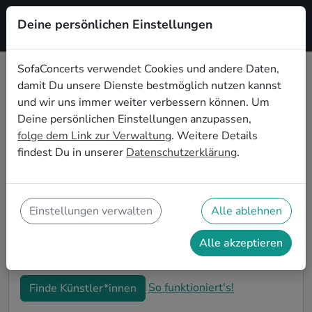
Deine persönlichen Einstellungen
Registrieren
SofaConcerts verwendet Cookies und andere Daten,
damit Du unsere Dienste bestmöglich nutzen kannst
Jazz Musiker*innen für die
und wir uns immer weiter verbessern können. Um
Firmenfeier in Halle
Deine persönlichen Einstellungen anzupassen,
folge dem Link zur Verwaltung
. Weitere Details
Die alljährliche Firmenfeier in Halle steht an und Du
findest Du in unserer
Datenschutzerklärung
.
bist auf der Suche nach passender Live-Musik, die alle
Mitarbeitenden begeistert? Auf SofaConcerts findest
Du authentische Jazz Bands und Musiker*innen. Ob
stimmungsvolle Partyband, entspanntes Singer-
Einstellungen verwalten
Alle ablehnen
Songwriter-Duo oder einzigartiges Quartett - buche
jetzt genau die passende Live-Musik für Deine
Alle akzeptieren
Firmenfeier in Halle.
So funktioniert's!
Finde Künstler*innen