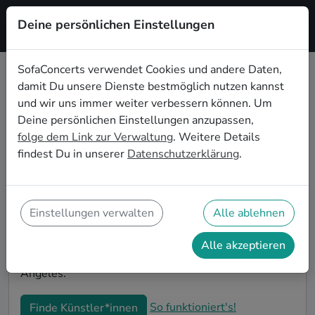
Deine persönlichen Einstellungen
Registrieren
SofaConcerts verwendet Cookies und andere Daten,
damit Du unsere Dienste bestmöglich nutzen kannst
Alternative Musiker*innen für die
und wir uns immer weiter verbessern können. Um
Firmenfeier in Los Angeles
Deine persönlichen Einstellungen anzupassen,
folge dem Link zur Verwaltung
. Weitere Details
Die alljährliche Firmenfeier in Los Angeles steht an
findest Du in unserer
Datenschutzerklärung
.
und Du bist auf der Suche nach passender Live-Musik,
die alle Mitarbeitenden begeistert? Auf SofaConcerts
findest Du authentische Alternative Bands und
Musiker*innen. Ob stimmungsvolle Partyband,
Einstellungen verwalten
Alle ablehnen
entspanntes Singer-Songwriter-Duo oder
einzigartiges Quartett - buche jetzt genau die
Alle akzeptieren
passende Live-Musik für Deine Firmenfeier in Los
Angeles.
So funktioniert's!
Finde Künstler*innen