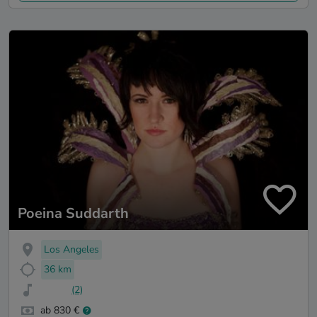
Poeina Suddarth
Los Angeles
36 km
(2)
ab 830 €