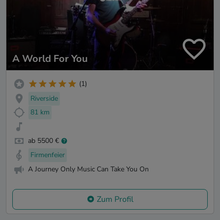
A World For You
(1)
Riverside
81 km
ab 5500 €
Firmenfeier
A Journey Only Music Can Take You On
Zum Profil