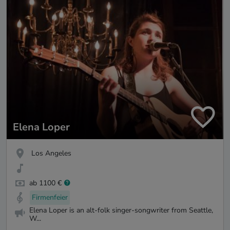
Elena Loper
Los Angeles
ab 1100 €
Firmenfeier
Elena Loper is an alt-folk singer-songwriter from Seattle,
W...