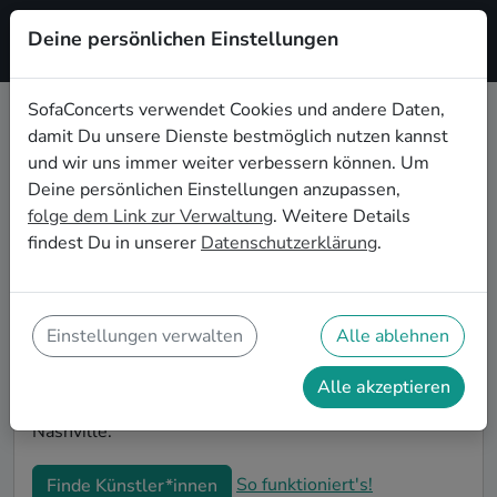
Deine persönlichen Einstellungen
Registrieren
SofaConcerts verwendet Cookies und andere Daten,
damit Du unsere Dienste bestmöglich nutzen kannst
Singer songwriter Musiker*innen
und wir uns immer weiter verbessern können. Um
für die Firmenfeier in Nashville
Deine persönlichen Einstellungen anzupassen,
folge dem Link zur Verwaltung
. Weitere Details
Die alljährliche Firmenfeier in Nashville steht an und
findest Du in unserer
Datenschutzerklärung
.
Du bist auf der Suche nach passender Live-Musik, die
alle Mitarbeitenden begeistert? Auf SofaConcerts
findest Du authentische Singer songwriter Bands und
Musiker*innen. Ob stimmungsvolle Partyband,
Einstellungen verwalten
Alle ablehnen
entspanntes Singer-Songwriter-Duo oder
einzigartiges Quartett - buche jetzt genau die
Alle akzeptieren
passende Live-Musik für Deine Firmenfeier in
Nashville.
So funktioniert's!
Finde Künstler*innen