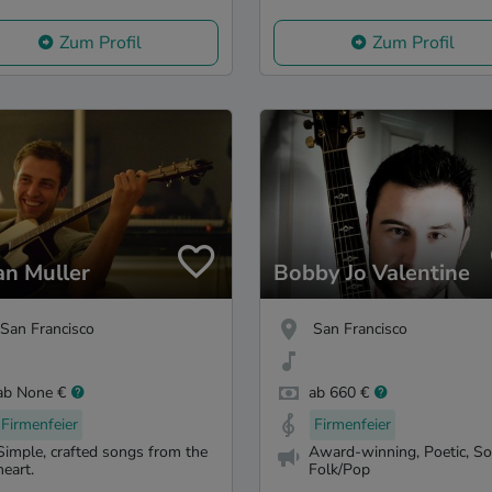
Zum Profil
Zum Profil
ian Muller
Bobby Jo Valentine
San Francisco
San Francisco
ab None €
ab 660 €
Firmenfeier
Firmenfeier
Simple, crafted songs from the
Award-winning, Poetic, So
heart.
Folk/Pop