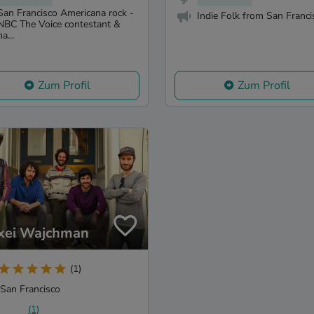
San Francisco Americana rock -
Indie Folk from San Franci
NBC The Voice contestant &
na...
Zum Profil
Zum Profil
xei Wajchman
(1)
San Francisco
(1)