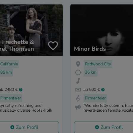
 Frechette &
rel Thomsen
Minor Birds
California
Redwood City
85 km
36 km
ab 2480 €
ab 500 €
Firmenfeier
Firmenfeier
Lyrically refreshing and
"Wonderfully solemn, haun
musically diverse Roots-Folk
reverb-laden female vocals 
Zum Profil
Zum Profil