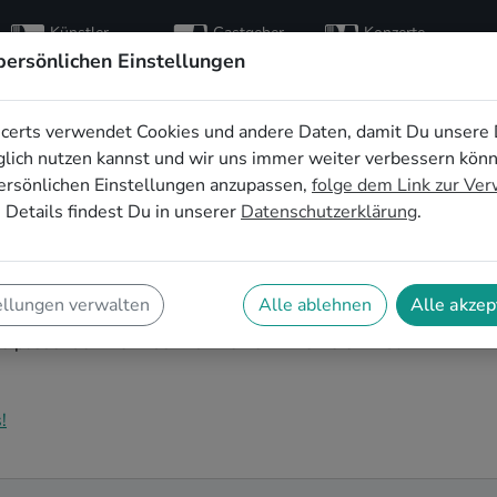
Künstler
Gastgeber
Konzerte
entdecken
finden
besuchen
persönlichen Einstellungen
certs verwendet Cookies und andere Daten, damit Du unsere 
 die Firmenfeier in
lich nutzen kannst und wir uns immer weiter verbessern kön
ersönlichen Einstellungen anzupassen,
folge dem Link zur Ve
 Details findest Du in unserer
Datenschutzerklärung
.
o steht an und Du bist auf der Suche nach passender
tert? Auf SofaConcerts findest Du authentische Bands
ellungen verwalten
Alle ablehnen
Alle akzep
tyband, entspanntes Singer-Songwriter-Duo oder
die passende Live-Musik für Deine Firmenfeier in San
!