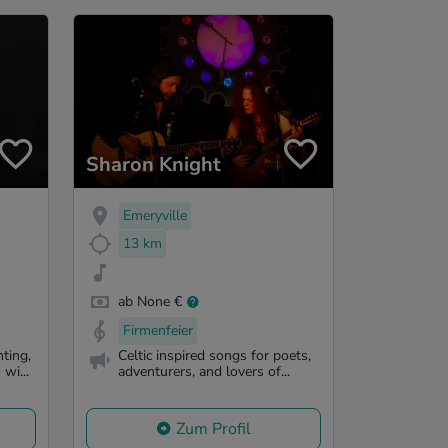
Sharon Knight
Emeryville
13 km
ab None €
Firmenfeier
ting,
Celtic inspired songs for poets,
wi...
adventurers, and lovers of...
Zum Profil