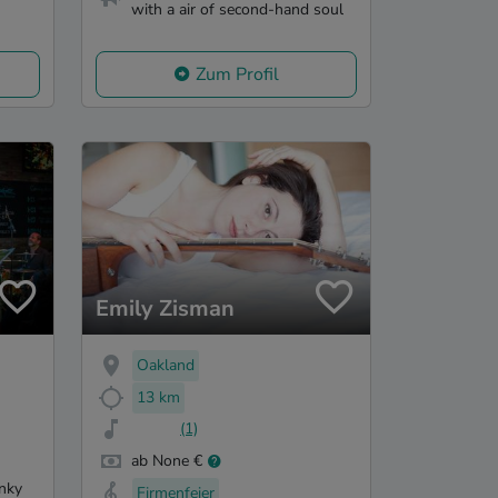
with a air of second-hand soul
Zum Profil
Emily Zisman
Oakland
13 km
(1)
ab None €
nky
Firmenfeier