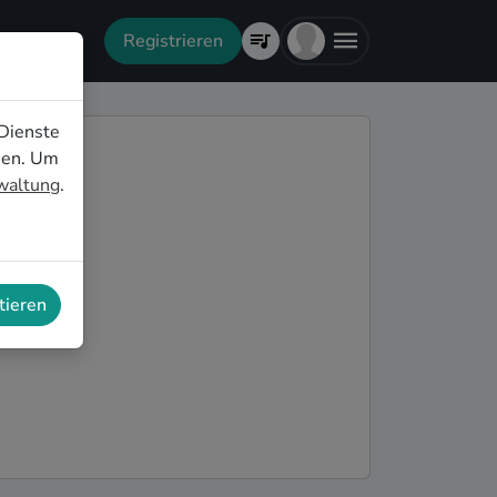
Registrieren
Dienste
nen. Um
rwaltung
.
tieren