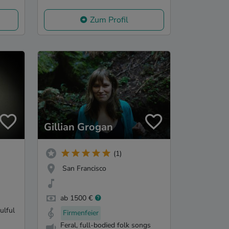
Zum Profil
Gillian Grogan
(1)
San Francisco
ab 1500 €
ulful
Firmenfeier
Feral, full-bodied folk songs