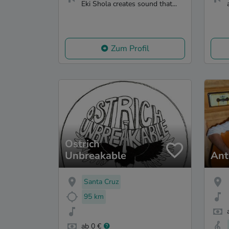
Eki Shola creates sound that...
Zum Profil
Ostrich
Unbreakable
Ant
Santa Cruz
95 km
ab 0 €