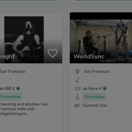
 night
WorldSync
San Francisco
San Francisco
ab 880 €
ab None €
Firmenfeier
Firmenfeier
Haunting and emotive San
Dynamic Duo
Francisco indie rock
singer/songwri...