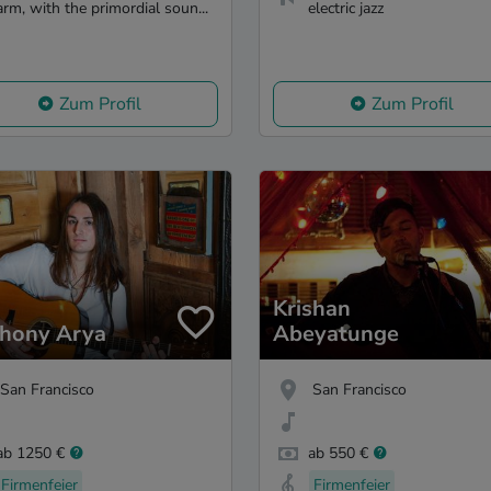
arm, with the primordial soun...
electric jazz
Zum Profil
Zum Profil
Krishan
hony Arya
Abeyatunge
San Francisco
San Francisco
ab 1250 €
ab 550 €
Firmenfeier
Firmenfeier