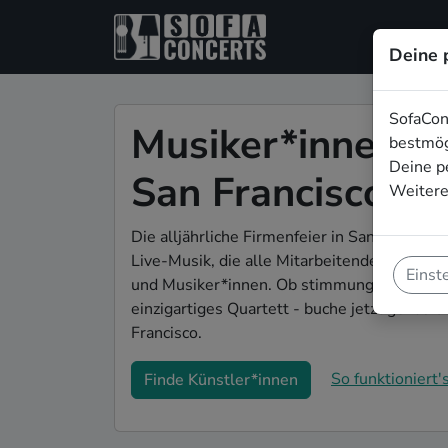
Deine 
SofaCon
Musiker*innen für
bestmög
Deine p
San Francisco
Weitere
Die alljährliche Firmenfeier in San Francisc
Live-Musik, die alle Mitarbeitenden begeis
Einst
und Musiker*innen. Ob stimmungsvolle Par
einzigartiges Quartett - buche jetzt genau 
Francisco.
So funktioniert's
Finde Künstler*innen