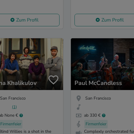
Zum Profil
Zum Profil
ha Khalikulov
Paul McCandless
San Francisco
San Francisco
(1)
ab None €
ab 330 €
Firmenfeier
Firmenfeier
Blind Willies is a shot in the
Complexly orchestrated fu