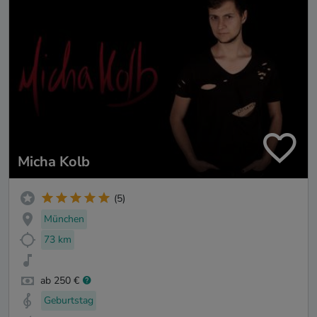
Micha Kolb
(5)
München
73 km
ab 250 €
Geburtstag