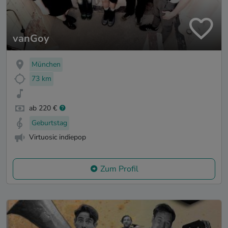
vanGoy
München
73 km
ab 220 €
Geburtstag
Virtuosic indiepop
Zum Profil