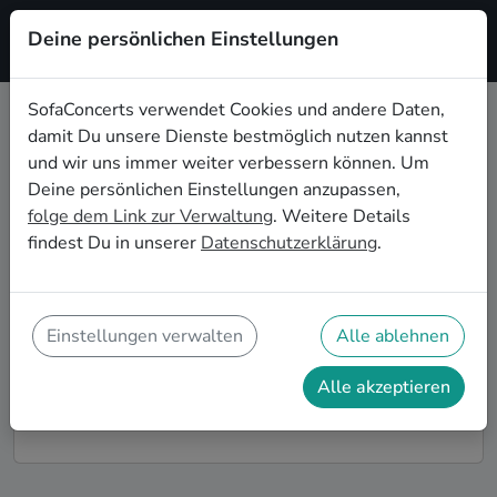
Deine persönlichen Einstellungen
Registrieren
SofaConcerts verwendet Cookies und andere Daten,
damit Du unsere Dienste bestmöglich nutzen kannst
Punk Live-Musik für die
und wir uns immer weiter verbessern können. Um
Geburtstagsfeier in Heidelberg
Deine persönlichen Einstellungen anzupassen,
folge dem Link zur Verwaltung
. Weitere Details
Du möchtest Deine diesjährige Geburtstagsfeier in
findest Du in unserer
Datenschutzerklärung
.
Heidelberg zu einem unvergesslichen Erlebnis
machen? Dann bist Du auf SofaConcerts genau richtig!
Hier findest Du Punk Musiker*innen und Bands für
Deine Geburtstagsfeier in Heidelberg, die genau zu
Einstellungen verwalten
Alle ablehnen
Deiner Feier und Deinen Wünschen passen.
Alle akzeptieren
So funktioniert's!
Finde Künstler*innen