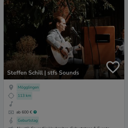
Steffen Schill | stfs Sounds
Mögglingen
113 km
ab 600 €
Geburtstag