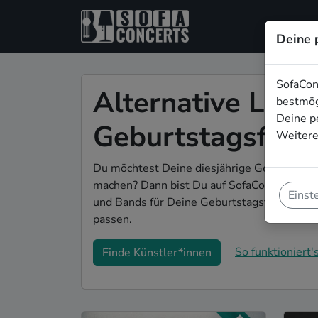
Deine 
SofaCon
Alternative Live-
bestmög
Deine p
Geburtstagsfeier
Weitere
Du möchtest Deine diesjährige Geburtstagsf
machen? Dann bist Du auf SofaConcerts gena
Einst
und Bands für Deine Geburtstagsfeier in K
passen.
So funktioniert's
Finde Künstler*innen