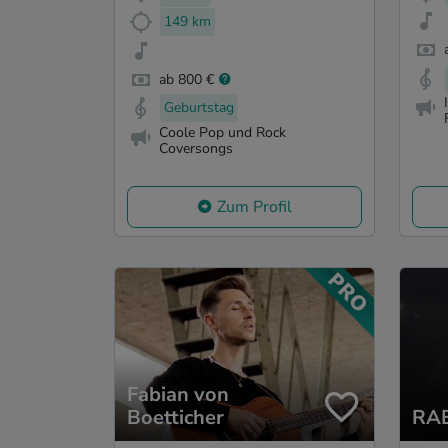
149 km
ab 800 €
Geburtstag
Coole Pop und Rock
Coversongs
Zum Profil
Fabian von
Boetticher
RA