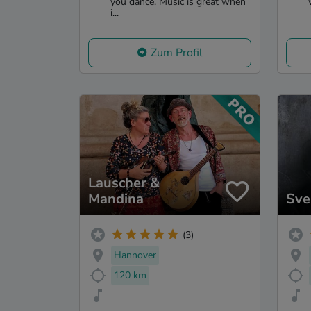
you dance. Music is great when
i...
Zum Profil
Lauscher &
Mandina
Sve
(3)
Hannover
120 km