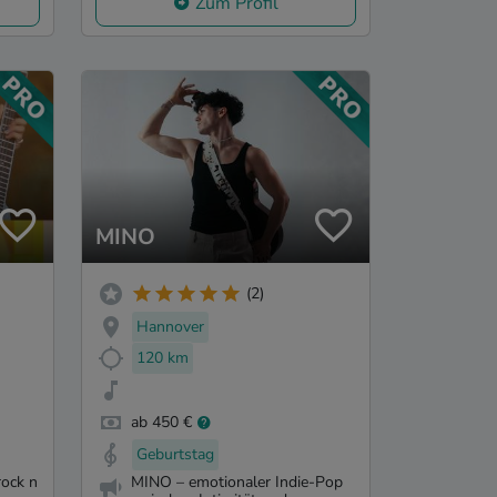
Zum Profil
MINO
(2)
Hannover
120 km
ab 450 €
Geburtstag
rock n
MINO – emotionaler Indie-Pop