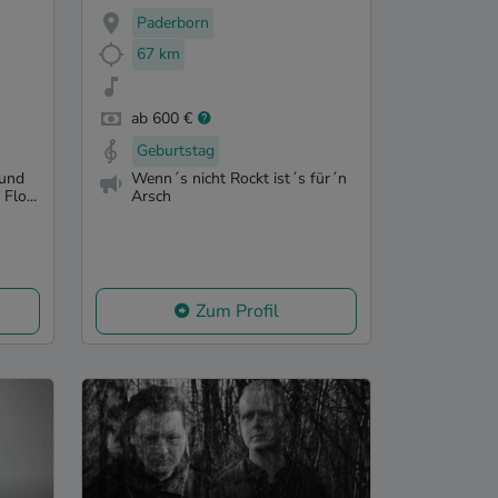
Paderborn
67 km
ab 600 €
Geburtstag
 und
Wenn´s nicht Rockt ist´s für´n
Flo...
Arsch
Zum Profil