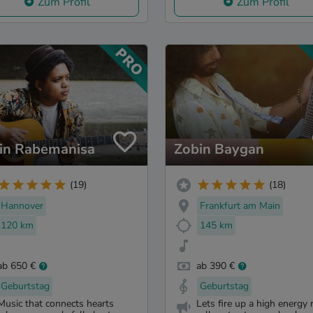
Zum Profil
Zum Profil
in Rabemanisa
Zobin Baygan
(19)
(18)
Hannover
Frankfurt am Main
120 km
145 km
ab 650 €
ab 390 €
Geburtstag
Geburtstag
Music that connects hearts
Lets fire up a high energy 