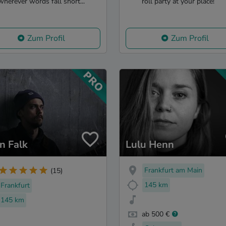
wherever words fall short...
roll party at your place!
Zum Profil
Zum Profil
n Falk
Lulu Henn
Frankfurt am Main
(15)
145 km
Frankfurt
145 km
ab 500 €