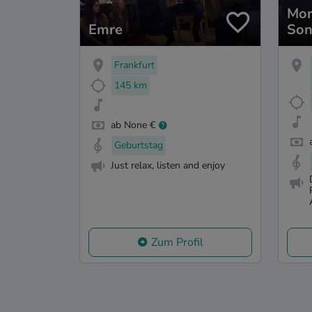
Mor
Emre
Son
Ses
Frankfurt
145 km
ab None €
Geburtstag
Just relax, listen and enjoy
Zum Profil