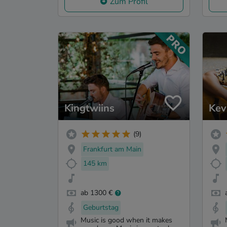
Zum Profil
Kingtwiins
Kev
(9)
Frankfurt am Main
145 km
ab 1300 €
Geburtstag
Music is good when it makes