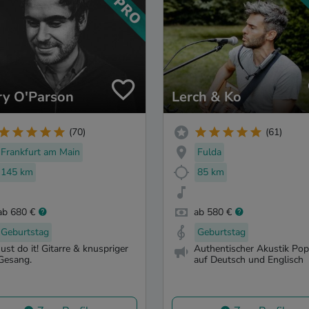
ry O'Parson
Lerch & Ko
(70)
(61)
Frankfurt am Main
Fulda
145 km
85 km
ab 680 €
ab 580 €
Geburtstag
Geburtstag
Just do it! Gitarre & knuspriger
Authentischer Akustik Po
Gesang.
auf Deutsch und Englisch