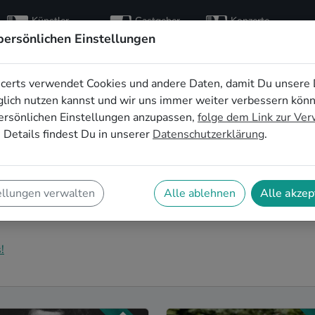
Künstler
Gastgeber
Konzerte
entdecken
finden
besuchen
persönlichen Einstellungen
certs verwendet Cookies und andere Daten, damit Du unsere 
Musik für die
lich nutzen kannst und wir uns immer weiter verbessern kön
ersönlichen Einstellungen anzupassen,
folge dem Link zur Ve
 in Kassel
 Details findest Du in unserer
Datenschutzerklärung
.
eier in Kassel zu einem unvergesslichen Erlebnis
u richtig! Hier findest Du Alternative Musiker*innen
ellungen verwalten
Alle ablehnen
Alle akzep
assel, die genau zu Deiner Feier und Deinen Wünschen
!