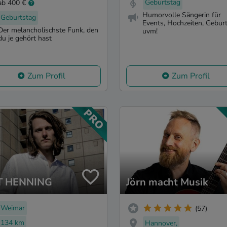
Geburtstag
ab 400 €
Humorvolle Sängerin für
Geburtstag
Events, Hochzeiten, Gebur
Der melancholischste Funk, den
uvm!
du je gehört hast
Zum Profil
Zum Profil
T HENNING
Jörn macht Musik
Weimar
(57)
134 km
Hannover,