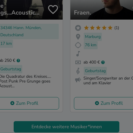
e
gs...Acoustic
Fraen.
sions
34346 Hann. Münden,
(1)
Deutschland
Marburg
17 km
76 km
ab 250 €
ab 400 €
Geburtstag
Geburtstag
Die Quadratur des Kreises….
Singer/Songwriter an der G
Post Punk Pre Grunge goes
und am Klavier
Acoust...
Zum Profil
Zum Profil
Entdecke weitere Musiker*innen