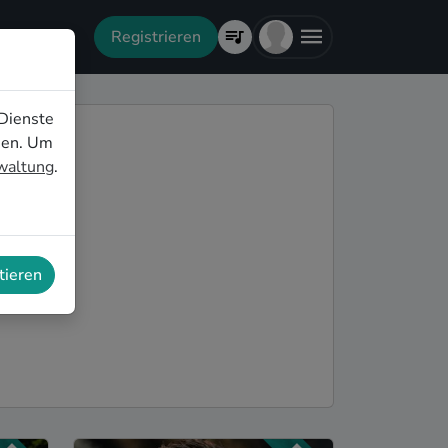
Registrieren
Dienste
nen. Um
rwaltung
.
tieren