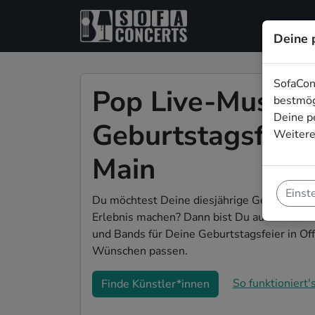
Deine 
SofaCon
Pop Live-Musik f
bestmög
Deine p
Geburtstagsfeier
Weitere
Main
Einst
Du möchtest Deine diesjährige Geburtstags
Erlebnis machen? Dann bist Du auf SofaConc
und Bands für Deine Geburtstagsfeier in Of
Wünschen passen.
So funktioniert's
Finde Künstler*innen