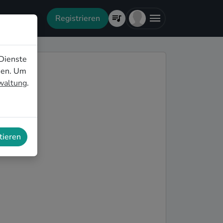
Registrieren
Dienste
nen. Um
rwaltung
.
tieren