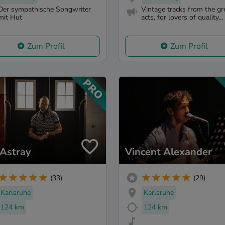
Der sympathische Songwriter
Vintage tracks from the gr
mit Hut
acts, for lovers of quality...
Zum Profil
Zum Profil
 Astray
Vincent Alexander
(33)
(29)
Karlsruhe
Karlsruhe
124 km
124 km