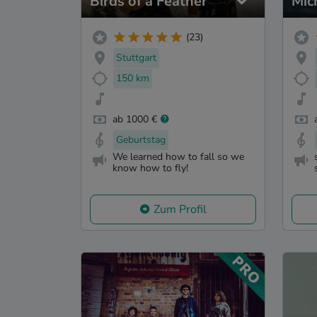
Birds of a Feather
Mic
(23)
Stuttgart
150 km
ab 1000 €
Geburtstag
We learned how to fall so we
know how to fly!
Zum Profil