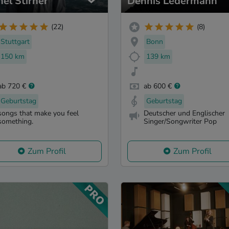
hel Stirner
Dennis Ledermann
(22)
(8)
Stuttgart
Bonn
150 km
139 km
ab 720 €
ab 600 €
Geburtstag
Geburtstag
songs that make you feel
Deutscher und Englischer
something.
Singer/Songwriter Pop
Zum Profil
Zum Profil