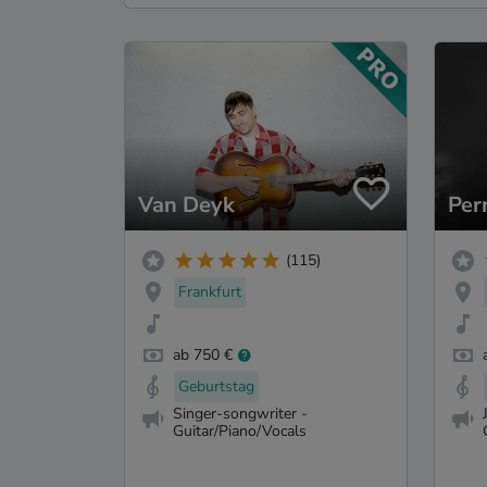
Van Deyk
Per
(115)
Frankfurt
ab 750 €
Geburtstag
Singer-songwriter -
Guitar/Piano/Vocals