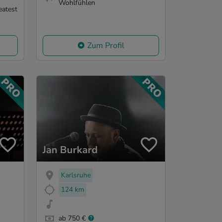
Wohlfühlen
eatest
Zum Profil
Jan Burkard
Karlsruhe
124 km
ab 750 €