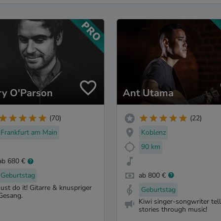
ry O'Parson
Ant Utama
(70)
(22)
Frankfurt am Main
Koblenz
90 km
ab 680 €
Geburtstag
ab 800 €
Just do it! Gitarre & knuspriger
Geburtstag
Gesang.
Kiwi singer-songwriter tel
stories through music!