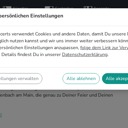
Künstler
Gastgeber
Konzerte
entdecken
finden
besuchen
persönlichen Einstellungen
certs verwendet Cookies und andere Daten, damit Du unsere 
ür die
lich nutzen kannst und wir uns immer weiter verbessern kön
ersönlichen Einstellungen anzupassen,
folge dem Link zur Ve
 in Offenbach am
 Details findest Du in unserer
Datenschutzerklärung
.
ellungen verwalten
Alle ablehnen
Alle akzep
feier in Offenbach am Main zu einem unvergesslichen
erts genau richtig! Hier findest Du Pop Musiker*innen
fenbach am Main, die genau zu Deiner Feier und Deinen
!