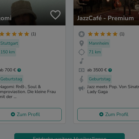
gomi
JazzCafé - Premium
(1)
(1)
Stuttgart
Mannheim
150 km
71 km
ab 700 €
ab 3500 €
Geburtstag
Geburtstag
Nagomi: RnB-, Soul &
Jazz meets Pop. Von Sinatr
Improviastion. Die kleine Frau
Lady Gaga
mit der ...
Zum Profil
Zum Profil