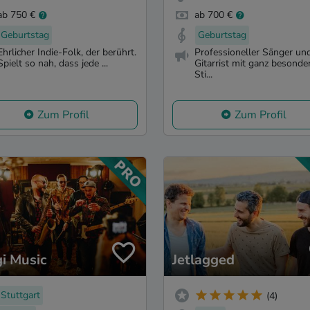
ab 750 €
ab 700 €
Geburtstag
Geburtstag
Ehrlicher Indie-Folk, der berührt.
Professioneller Sänger un
Spielt so nah, dass jede ...
Gitarrist mit ganz besonde
Sti...
Zum Profil
Zum Profil
i Music
Jetlagged
Stuttgart
(4)