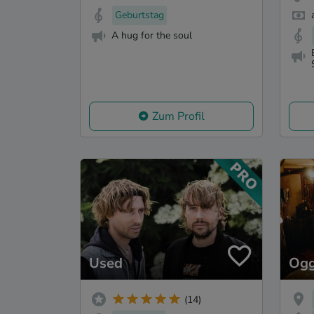
Geburtstag
A hug for the soul
Zum Profil
Used
Ogg
(14)