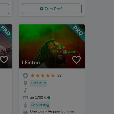
Zum Profil
I Finton
(38)
Frankfurt
ab 1700 €
Geburtstag
One love - Reggae, Sommer,