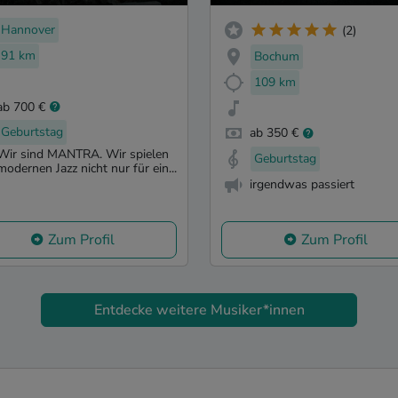
Hannover
(2)
91 km
Bochum
109 km
ab 700 €
Geburtstag
ab 350 €
Wir sind MANTRA. Wir spielen
Geburtstag
modernen Jazz nicht nur für ein...
irgendwas passiert
Zum Profil
Zum Profil
Entdecke weitere Musiker*innen