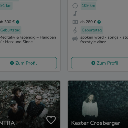
91 km
109 km
ab 300 €
ab 280 €
Geburtstag
Geburtstag
Meditativ & lebendig – Handpan
spoken word - songs - sto
für Herz und Sinne
freestyle vibez
Zum Profil
Zum Profil
NTRA
Kester Crosberger