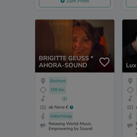
Zum Profil
BRIGITTE GEUSS *
AHORA-SOUND
Lux
Bochum
109 km
(1)
ab None €
Geburtstag
Relaxing World-Music,
Empowering by Sound