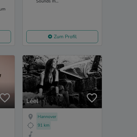
Sounds m...
 um
Zum Profil
Léel
Hannover
91 km