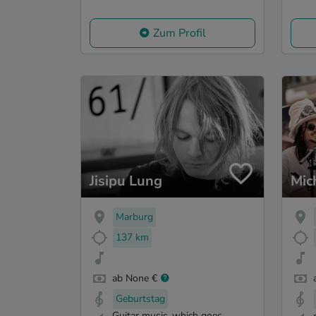
Zum Profil
Jisipu Lung
Mic
Marburg
137 km
ab None €
Geburtstag
Guitar music, which goes