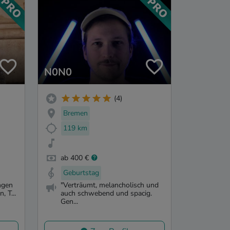
N0N0
(4)
Bremen
119 km
ab 400 €
Geburtstag
ngen
"Verträumt, melancholisch und
, T...
auch schwebend und spacig.
Gen...