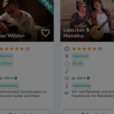
Lauscher &
ias Wilden
Mandina
(1)
(3)
Bremen
Hannover
119 km
91 km
ab 300 €
ab 300 €
Geburtstag
Geburtstag
Instrumental Soundscapes on
Wir sind Reisende und bri
Acoustic Guitar and Piano
Feuermusik mit Reiseliedern