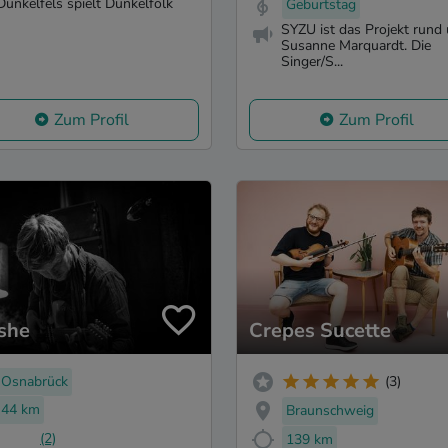
Dunkelfels spielt Dunkelfolk
Geburtstag
SYZU ist das Projekt rund
Susanne Marquardt. Die
Singer/S...
Zum Profil
Zum Profil
she
Crepes Sucette
Osnabrück
(3)
44 km
Braunschweig
(2)
139 km