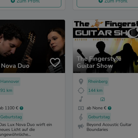
Zum Profil
Zum Profil
The Fingerstyle
 Nova Duo
Guitar Show
Hannover
Rheinberg
91 km
144 km
(2)
ab 1100 €
ab None €
Geburtstag
Geburtstag
Das Lux Nova Duo wirft ein
Beyond Acoustic Guitar
neues Licht auf die
Boundaries
ungewöhnliche...