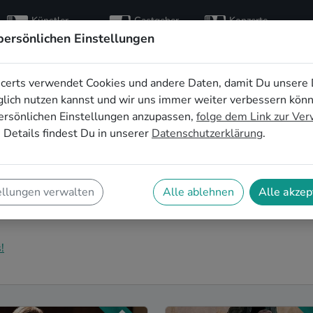
Künstler
Gastgeber
Konzerte
entdecken
finden
besuchen
persönlichen Einstellungen
certs verwendet Cookies und andere Daten, damit Du unsere 
ive-Musik für die
lich nutzen kannst und wir uns immer weiter verbessern kön
ersönlichen Einstellungen anzupassen,
folge dem Link zur Ve
in Bielefeld
 Details findest Du in unserer
Datenschutzerklärung
.
eier in Bielefeld zu einem unvergesslichen Erlebnis
u richtig! Hier findest Du Experimentelle
ellungen verwalten
Alle ablehnen
Alle akzep
agsfeier in Bielefeld, die genau zu Deiner Feier und
!