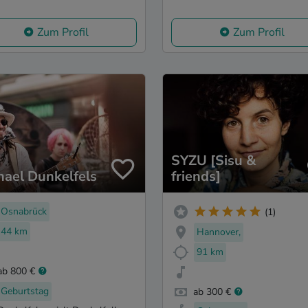
Zum Profil
Zum Profil
SYZU [Sisu &
hael Dunkelfels
friends]
Osnabrück
(1)
44 km
Hannover,
91 km
ab 800 €
Geburtstag
ab 300 €