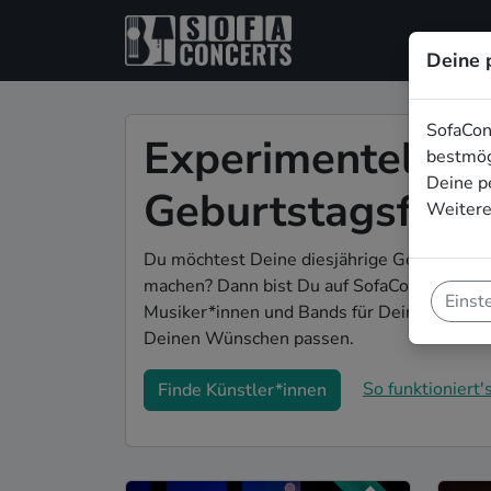
Deine 
SofaCon
Experimentelle L
bestmög
Deine p
Geburtstagsfeier 
Weitere
Du möchtest Deine diesjährige Geburtstagsf
machen? Dann bist Du auf SofaConcerts gena
Einst
Musiker*innen und Bands für Deine Geburtst
Deinen Wünschen passen.
So funktioniert's
Finde Künstler*innen