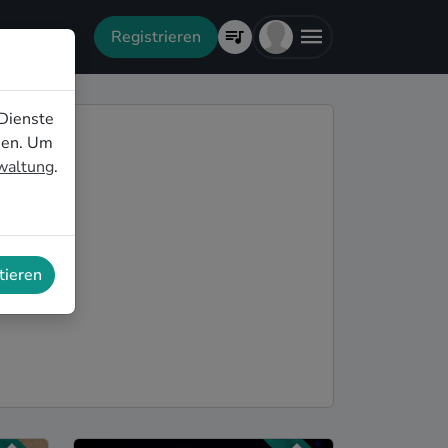
Registrieren
Dienste
nen. Um
rwaltung
.
tieren