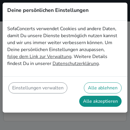
Deine persönlichen Einstellungen
Registrieren
SofaConcerts verwendet Cookies und andere Daten,
damit Du unsere Dienste bestmöglich nutzen kannst
Hiphop Live-Musik für die
und wir uns immer weiter verbessern können. Um
Geburtstagsfeier in Gelsenkirchen
Deine persönlichen Einstellungen anzupassen,
folge dem Link zur Verwaltung
. Weitere Details
Du möchtest Deine diesjährige Geburtstagsfeier in
findest Du in unserer
Datenschutzerklärung
.
Gelsenkirchen zu einem unvergesslichen Erlebnis
machen? Dann bist Du auf SofaConcerts genau richtig!
Hier findest Du Hiphop Musiker*innen und Bands für
Deine Geburtstagsfeier in Gelsenkirchen, die genau
Einstellungen verwalten
Alle ablehnen
zu Deiner Feier und Deinen Wünschen passen.
Alle akzeptieren
So funktioniert's!
Finde Künstler*innen