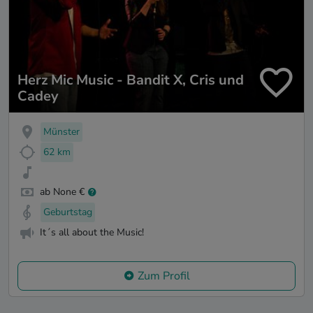
Herz Mic Music - Bandit X, Cris und
Cadey
Münster
62 km
ab None €
Geburtstag
It´s all about the Music!
Zum Profil