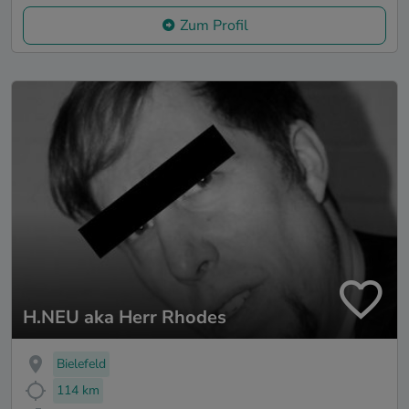
Zum Profil
H.NEU aka Herr Rhodes
Bielefeld
114 km