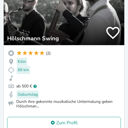
Hölschmann Swing
(2)
Köln
69 km
ab 500 €
Geburtstag
Durch ihre gekonnte musikalische Untermalung geben
Hölschman...
Zum Profil