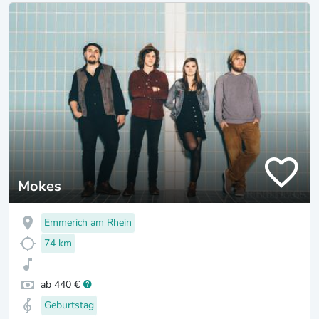
Mokes
Emmerich am Rhein
74 km
ab 440 €
Geburtstag