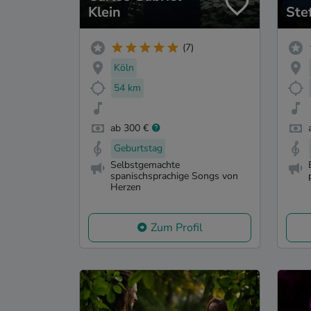
Klein
Ste
(7)
Köln
54 km
ab 300 €
Geburtstag
Selbstgemachte
spanischsprachige Songs von
Herzen
Zum Profil