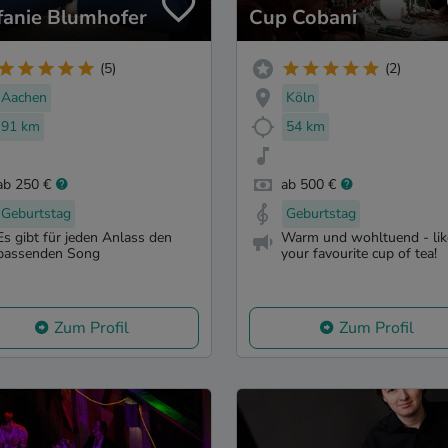
fanie Blumhofer
Cup Cobani
(5)
(2)
Aachen
Köln
91 km
54 km
ab 250 €
ab 500 €
Geburtstag
Geburtstag
Es gibt für jeden Anlass den
Warm und wohltuend - lik
passenden Song
your favourite cup of tea!
Zum Profil
Zum Profil