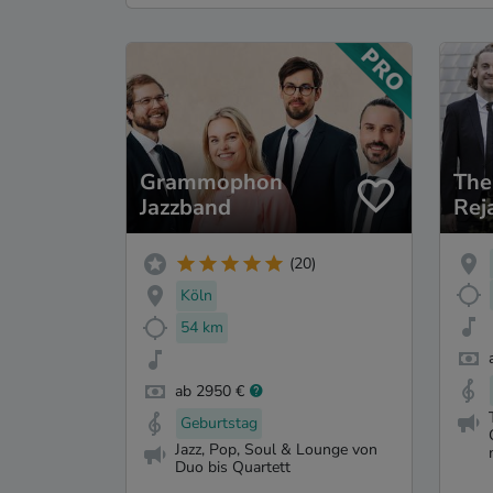
Grammophon
The
Jazzband
Rej
Gr
(20)
Köln
54 km
ab 2950 €
Geburtstag
Jazz, Pop, Soul & Lounge von
Duo bis Quartett