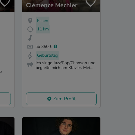
Clémence Mechler
Essen
11 km
ab 350 €
Geburtstag
Ich singe Jazz/Pop/Chanson und
begleite mich am Klavier. Mei...
e
Zum Profil