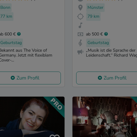
Bonn
Münster
77 km
79 km
ab 600 €
ab 500 €
Geburtstag
Geburtstag
Bekannt aus The Voice of
„Musik ist die Sprache der
Germany. Jetzt mit flexiblem
Leidenschaft.‘‘ Richard Wa
Cover-...
Zum Profil
Zum Profil