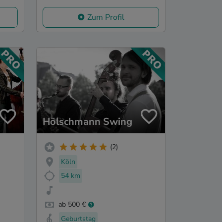
Zum Profil
Hölschmann Swing
(2)
Köln
54 km
ab 500 €
Geburtstag