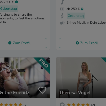
ab 2500 €
Geburtstag
ab 250 €
To sing is to share the
Geburtstag
moments, to feel the emotions,
to lo...
Bringe Musik in Dein Leben
Zum Profil
Zum Profil
 & the Friendz
Theresa Vogel
(7)
(2)