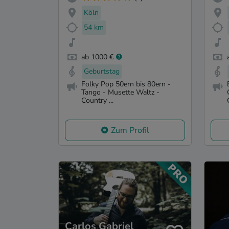
Köln
54 km
ab 1000 €
Geburtstag
Folky Pop 50ern bis 80ern -
Tango - Musette Waltz -
Country ...
Zum Profil
Carlos Gabriel