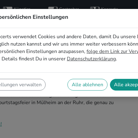
Künstler
Gastgeber
Konzerte
entdecken
finden
besuchen
persönlichen Einstellungen
certs verwendet Cookies und andere Daten, damit Du unsere 
ür die
lich nutzen kannst und wir uns immer weiter verbessern kön
ersönlichen Einstellungen anzupassen,
folge dem Link zur Ve
 in Mülheim an der
 Details findest Du in unserer
Datenschutzerklärung
.
ellungen verwalten
Alle ablehnen
Alle akzep
feier in Mülheim an der Ruhr zu einem
 Du auf SofaConcerts genau richtig! Hier findest Du
urtstagsfeier in Mülheim an der Ruhr, die genau zu
!