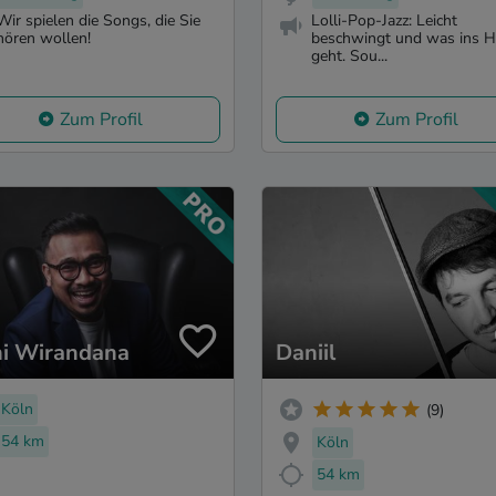
Wir spielen die Songs, die Sie
Lolli-Pop-Jazz: Leicht
hören wollen!
beschwingt und was ins H
geht. Sou...
Zum Profil
Zum Profil
i Wirandana
Daniil
Köln
(9)
54 km
Köln
54 km