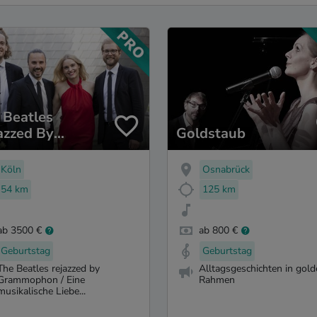
 Beatles
azzed By
Goldstaub
ammophon
Köln
Osnabrück
54 km
125 km
ab 3500 €
ab 800 €
Geburtstag
Geburtstag
The Beatles rejazzed by
Alltagsgeschichten in gol
Grammophon / Eine
Rahmen
musikalische Liebe...