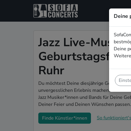
Deine 
SofaCon
Jazz Live-Musik f
bestmög
Deine p
Geburtstagsfeier
Weitere
Ruhr
Einst
Du möchtest Deine diesjährige Geburtstags
unvergesslichen Erlebnis machen? Dann bist
Jazz Musiker*innen und Bands für Deine Geb
Deiner Feier und Deinen Wünschen passen.
So funktioniert's
Finde Künstler*innen