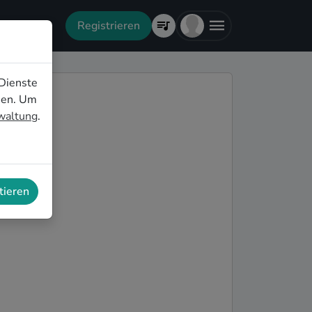
Registrieren
Dienste
nen. Um
rwaltung
.
tieren