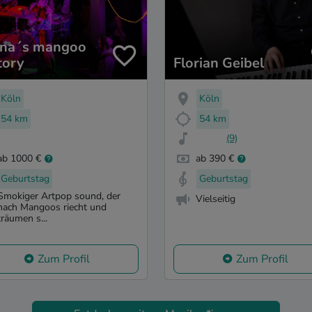
ina´s mangoo
tory
Florian Geibel
Köln
Köln
54 km
54 km
(9)
ab 1000 €
ab 390 €
Geburtstag
Geburtstag
Smokiger Artpop sound, der
Vielseitig
nach Mangoos riecht und
träumen s...
Zum Profil
Zum Profil