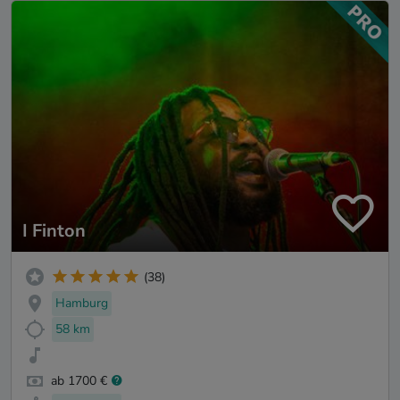
I Finton
(38)
Hamburg
58 km
ab 1700 €