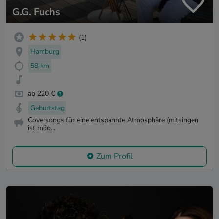
G.G. Fuchs
(1)
Hamburg
58 km
ab 220 €
Geburtstag
Coversongs für eine entspannte Atmosphäre (mitsingen
ist mög...
Zum Profil