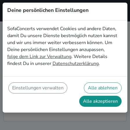
Deine persönlichen Einstellungen
Registrieren
SofaConcerts verwendet Cookies und andere Daten,
damit Du unsere Dienste bestmöglich nutzen kannst
Welt- Live-Musik für die
und wir uns immer weiter verbessern können. Um
Geburtstagsfeier in Lübeck
Deine persönlichen Einstellungen anzupassen,
folge dem Link zur Verwaltung
. Weitere Details
Du möchtest Deine diesjährige Geburtstagsfeier in
findest Du in unserer
Datenschutzerklärung
.
Lübeck zu einem unvergesslichen Erlebnis machen?
Dann bist Du auf SofaConcerts genau richtig! Hier
findest Du Welt- Musiker*innen und Bands für Deine
Geburtstagsfeier in Lübeck, die genau zu Deiner Feier
Einstellungen verwalten
Alle ablehnen
und Deinen Wünschen passen.
Alle akzeptieren
So funktioniert's!
Finde Künstler*innen