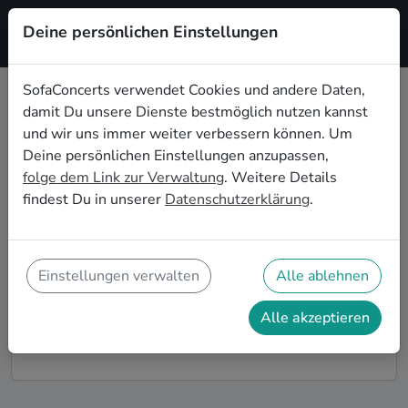
Deine persönlichen Einstellungen
Registrieren
SofaConcerts verwendet Cookies und andere Daten,
damit Du unsere Dienste bestmöglich nutzen kannst
Reggae Live-Musik für die
und wir uns immer weiter verbessern können. Um
Geburtstagsfeier in Erfurt
Deine persönlichen Einstellungen anzupassen,
folge dem Link zur Verwaltung
. Weitere Details
Du möchtest Deine diesjährige Geburtstagsfeier in
findest Du in unserer
Datenschutzerklärung
.
Erfurt zu einem unvergesslichen Erlebnis machen?
Dann bist Du auf SofaConcerts genau richtig! Hier
findest Du Reggae Musiker*innen und Bands für
Deine Geburtstagsfeier in Erfurt, die genau zu Deiner
Einstellungen verwalten
Alle ablehnen
Feier und Deinen Wünschen passen.
Alle akzeptieren
So funktioniert's!
Finde Künstler*innen