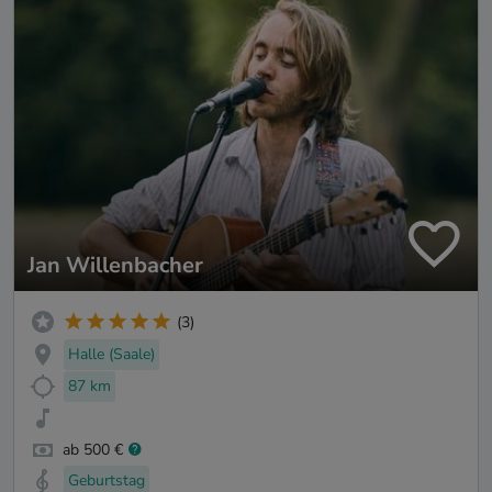
Jan Willenbacher
(3)
Halle (Saale)
87 km
ab 500 €
Geburtstag