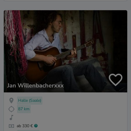
Jan Willenbacherxxx
Halle (Saale)
87 km
ab 330 €