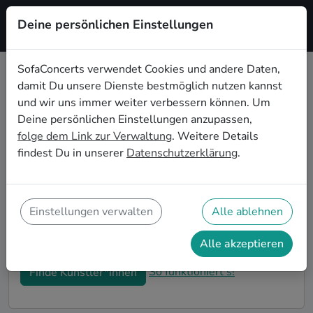
Deine persönlichen Einstellungen
Registrieren
SofaConcerts verwendet Cookies und andere Daten,
damit Du unsere Dienste bestmöglich nutzen kannst
Pop Hochzeitsbands buchen in
und wir uns immer weiter verbessern können. Um
Osnabrück
Deine persönlichen Einstellungen anzupassen,
folge dem Link zur Verwaltung
. Weitere Details
Du bist auf der Suche nach einer Pop Hochzeitsband
findest Du in unserer
Datenschutzerklärung
.
in Osnabrück für Deinen großen Tag? Dann bist du
hier genau richtig! Auf SofaConcerts findest Du eine
Vielzahl an professionellen Pop Hochzeitsbands in
Osnabrück, die euer Fest zu einem echten Highlight
Einstellungen verwalten
Alle ablehnen
werden lassen. Buche jetzt genau die richtige Live-
Musik für eure Feierlichkeiten!
Alle akzeptieren
So funktioniert's!
Finde Künstler*innen