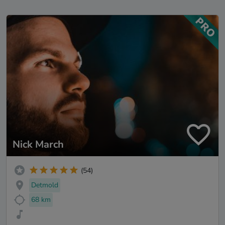
Nick March
(54)
Detmold
68 km