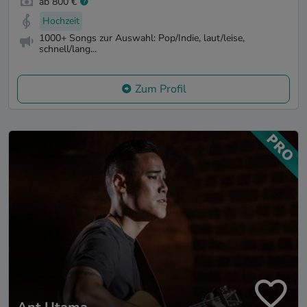
ab 800 €
Hochzeit
1000+ Songs zur Auswahl: Pop/Indie, laut/leise,
schnell/lang...
Zum Profil