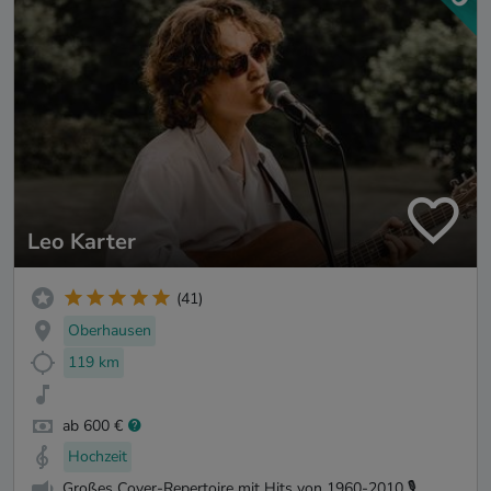
Leo Karter
(41)
Oberhausen
119 km
ab 600 €
Hochzeit
Großes Cover-Repertoire mit Hits von 1960-2010 🎙️