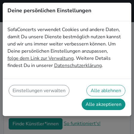
Deine persönlichen Einstellungen
Registrieren
SofaConcerts verwendet Cookies und andere Daten,
damit Du unsere Dienste bestmöglich nutzen kannst
Instrumentale Hochzeitsbands
und wir uns immer weiter verbessern können. Um
buchen in Krefeld
Deine persönlichen Einstellungen anzupassen,
folge dem Link zur Verwaltung
. Weitere Details
Du bist auf der Suche nach einer Instrumentale
findest Du in unserer
Datenschutzerklärung
.
Hochzeitsband in Krefeld für Deinen großen Tag?
Dann bist du hier genau richtig! Auf SofaConcerts
findest Du eine Vielzahl an professionellen
Instrumentale Hochzeitsbands in Krefeld, die euer
Einstellungen verwalten
Alle ablehnen
Fest zu einem echten Highlight werden lassen. Buche
jetzt genau die richtige Live-Musik für eure
Alle akzeptieren
Feierlichkeiten!
So funktioniert's!
Finde Künstler*innen