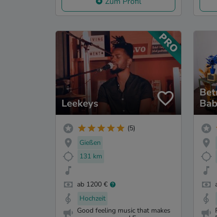
Zum Profil
Bet
Leekeys
Bab
(5)
Gießen
131 km
ab 1200 €
Hochzeit
Good feeling music that makes