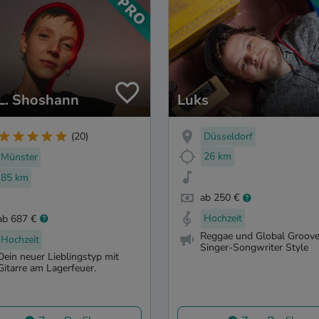
 L. Shoshann
Luks
Düsseldorf
(20)
26 km
Münster
85 km
ab 250 €
Hochzeit
ab 687 €
Reggae und Global Groove
Hochzeit
Singer-Songwriter Style
Dein neuer Lieblingstyp mit
Gitarre am Lagerfeuer.