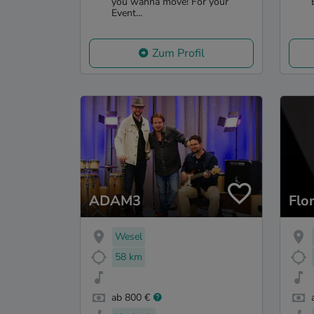
you wanna move! For your
Event...
Zum Profil
ADAM3
Flo
Wesel
58 km
ab 800 €