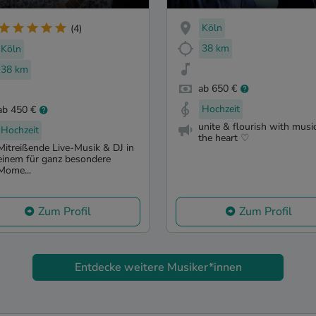
Köln
(4)
38 km
Köln
38 km
ab 650 €
Hochzeit
ab 450 €
unite & flourish with musi
Hochzeit
the heart ♡
Mitreißende Live-Musik & DJ in
einem für ganz besondere
Mome...
Zum Profil
Zum Profil
Entdecke weitere Musiker*innen