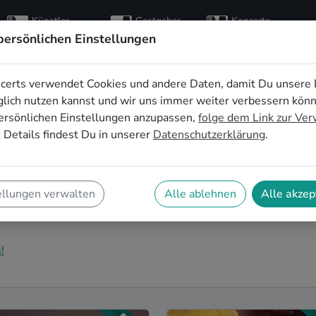
Künstler
Gastgeber
Konzerte
entdecken
finden
besuchen
persönlichen Einstellungen
certs verwendet Cookies und andere Daten, damit Du unsere 
sbands buchen in
lich nutzen kannst und wir uns immer weiter verbessern kön
ersönlichen Einstellungen anzupassen,
folge dem Link zur Ve
 Details findest Du in unserer
Datenschutzerklärung
.
ochzeitsband in Wuppertal für Deinen großen Tag?
certs findest Du eine Vielzahl an professionellen
ellungen verwalten
Alle ablehnen
Alle akzep
uer Fest zu einem echten Highlight werden lassen.
r eure Feierlichkeiten!
!