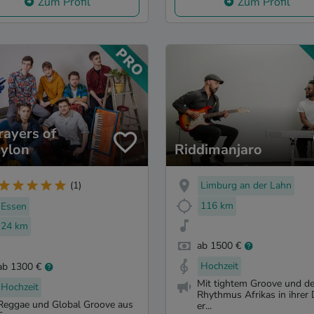
Zum Profil
Zum Profil
rayers of
ylon
Riddimanjaro
Limburg an der Lahn
(1)
116 km
Essen
24 km
ab 1500 €
Hochzeit
ab 1300 €
Mit tightem Groove und d
Hochzeit
Rhythmus Afrikas in ihrer
Reggae und Global Groove aus
er...