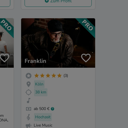
Zum Profil
Franklin
(3)
Köln
38 km
ab 500 €
em
Hochzeit
 DNA,
Live Music