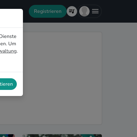
Registrieren
Dienste
nen. Um
rwaltung
.
tieren