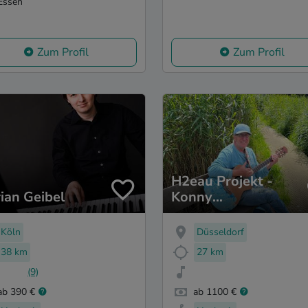
Essen
Zum Profil
Zum Profil
H2eau Projekt -
rian Geibel
Konny
Zimmermann
Köln
Düsseldorf
38 km
27 km
(9)
ab 390 €
ab 1100 €