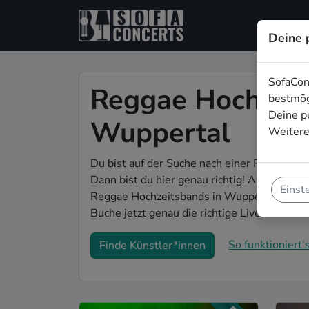
Deine 
SofaCon
Reggae Hochzeit
bestmög
Deine p
Wuppertal
Weitere
Du bist auf der Suche nach einer Reggae H
Dann bist du hier genau richtig! Auf SofaCon
Einst
Reggae Hochzeitsbands in Wuppertal, die e
Buche jetzt genau die richtige Live-Musik fü
So funktioniert's
Finde Künstler*innen