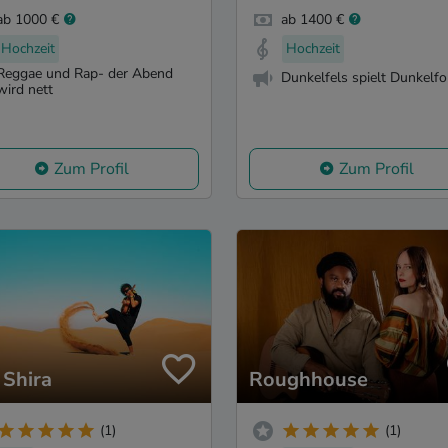
ab 1000 €
ab 1400 €
Hochzeit
Hochzeit
Reggae und Rap- der Abend
Dunkelfels spielt Dunkelfo
wird nett
Zum Profil
Zum Profil
Shira
Roughhouse
(1)
(1)