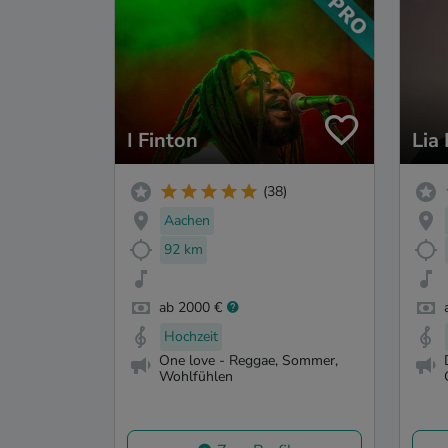
I Finton
Lia
(38)
Aachen
92 km
ab 2000 €
Hochzeit
One love - Reggae, Sommer,
Wohlfühlen