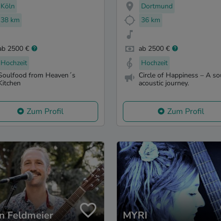
Köln
Dortmund
38 km
36 km
ab 2500 €
ab 2500 €
Hochzeit
Hochzeit
Soulfood from Heaven´s
Circle of Happiness – A so
Kitchen
acoustic journey.
Zum Profil
Zum Profil
n Feldmeier
MYRI