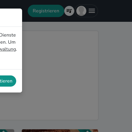
Registrieren
Dienste
nen. Um
rwaltung
.
tieren