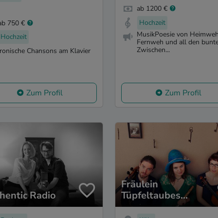
ab 1200 €
Hochzeit
ab 750 €
MusikPoesie von Heimweh
Hochzeit
Fernweh und all den bunt
Zwischen...
ironische Chansons am Klavier
Zum Profil
Zum Profil
Fräulein
hentic Radio
Tüpfeltaubes
Tagebuch