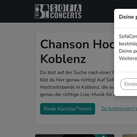
Deine 
SofaCon
Chanson Hochzei
bestmög
Deine p
Koblenz
Weitere
Du bist auf der Suche nach einer Chanson 
bist du hier genau richtig! Auf SofaConcert
Einst
Hochzeitsbands in Koblenz, die euer Fest z
genau die richtige Live-Musik für eure Feier
So funktioniert's
Finde Künstler*innen