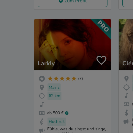
Zum Profil
Larkly
Clé
(7)
Mainz
62 km
ab 500 €
Hochzeit
Fühle, was du singst und singe,