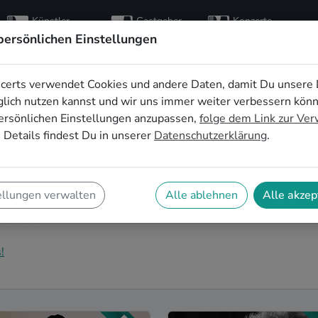
Künstler
Gastgeber
Konzerte
entdecken
finden
besuchen
persönlichen Einstellungen
certs verwendet Cookies und andere Daten, damit Du unsere 
tsbands buchen in
lich nutzen kannst und wir uns immer weiter verbessern kön
ersönlichen Einstellungen anzupassen,
folge dem Link zur Ve
 Details findest Du in unserer
Datenschutzerklärung
.
Hochzeitsband in Koblenz für Deinen großen Tag? Dann
s findest Du eine Vielzahl an professionellen Chanson
ellungen verwalten
Alle ablehnen
Alle akzep
u einem echten Highlight werden lassen. Buche jetzt
lichkeiten!
!