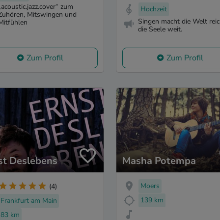
„acoustic.jazz.cover“ zum
Hochzeit
Zuhören, Mitswingen und
Singen macht die Welt rei
Mitfühlen
die Seele weit.
Zum Profil
Zum Profil
st Deslebens
Masha Potempa
Moers
(4)
139 km
Frankfurt am Main
83 km