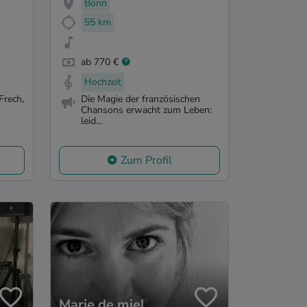
Bonn
55 km
ab 770 €
Hochzeit
Frech,
Die Magie der französischen
Chansons erwacht zum Leben:
leid...
Zum Profil
Marie de miel