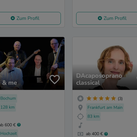
Zum Profil
Zum Profil
DAcaposoprano
 & me
classical
Bochum
(3)
128 km
Frankfurt am Main
83 km
ab 600 €
Hochzeit
ab 400 €