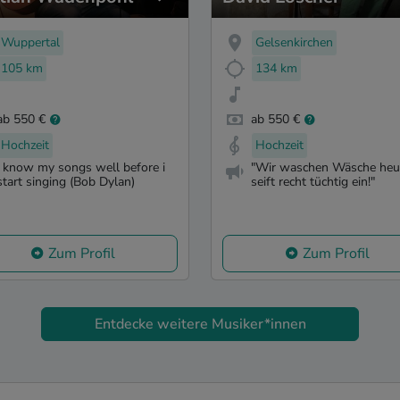
Wuppertal
Gelsenkirchen
105 km
134 km
ab 550 €
ab 550 €
Hochzeit
Hochzeit
i know my songs well before i
"Wir waschen Wäsche heu
start singing (Bob Dylan)
seift recht tüchtig ein!"
Zum Profil
Zum Profil
Entdecke weitere Musiker*innen