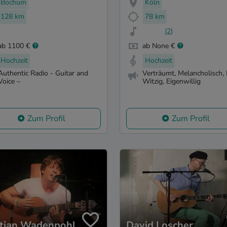
Bochum
Köln
128 km
78 km
(2)
ab 1100 €
ab None €
Hochzeit
Hochzeit
Authentic Radio - Guitar and
Verträumt, Melancholisch, 
Voice –
Witzig, Eigenwillig
Zum Profil
Zum Profil
tian Wadenpohl
David Loscher