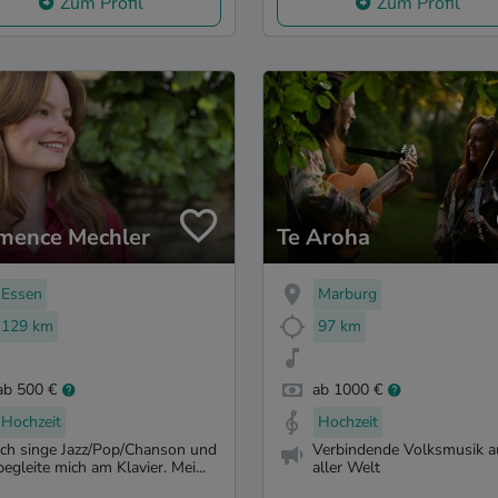
Zum Profil
Zum Profil
mence Mechler
Te Aroha
Essen
Marburg
129 km
97 km
ab 500 €
ab 1000 €
Hochzeit
Hochzeit
Ich singe Jazz/Pop/Chanson und
Verbindende Volksmusik a
begleite mich am Klavier. Mei...
aller Welt