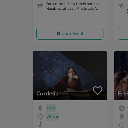
Katzen brauchen furchtbar viel
Musik (Zitat aus „Aristocats“...
Zum Profil
Cordelia
Ern
Köln
78 km