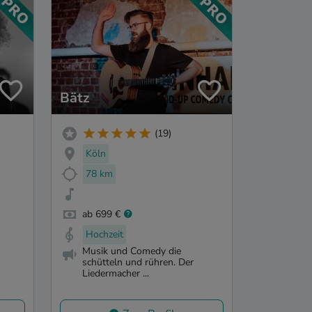
Bätz
(19)
Köln
78 km
ab 699 €
Hochzeit
Musik und Comedy die
schütteln und rühren. Der
Liedermacher ...