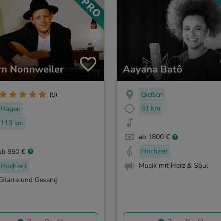
rn Nonnweiler
Aayana Batô
Gießen
(5)
81 km
Hagen
113 km
ab 1800 €
Hochzeit
ab 850 €
Musik mit Herz & Soul
Hochzeit
Gitarre und Gesang