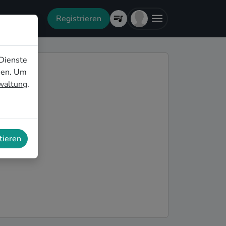
Registrieren
Dienste
nen. Um
rwaltung
.
tieren