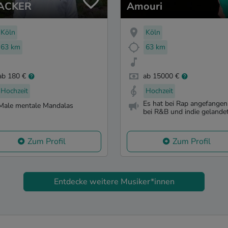
ACKER
Amouri
Köln
Köln
63 km
63 km
ab 180 €
ab 15000 €
Hochzeit
Hochzeit
Es hat bei Rap angefange
Male mentale Mandalas
bei R&B und indie gelande
Zum Profil
Zum Profil
Entdecke weitere Musiker*innen