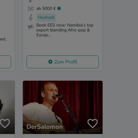
ab 5000 €
Hochzeit
Book EES now: Namibia’s top
export blending Afro-pop &
n
Europ...
aut,
Zum Profil
DerSalomon