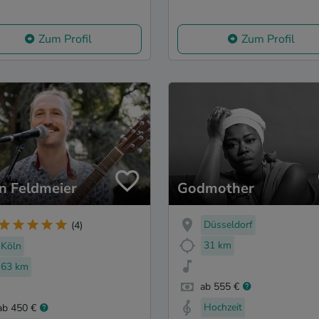
Zum Profil
Zum Profil
n Feldmeier
Godmother
Düsseldorf
(4)
31 km
Köln
63 km
ab 555 €
Hochzeit
ab 450 €