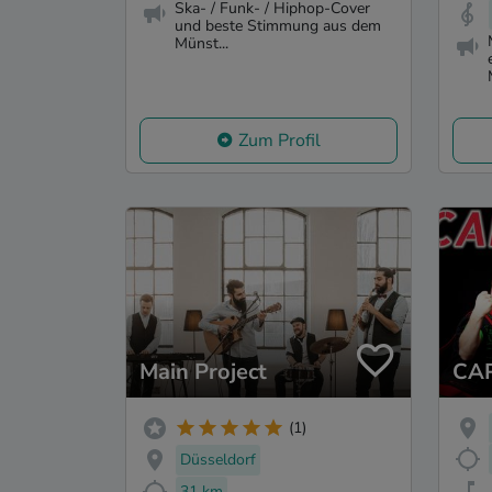
Ska- / Funk- / Hiphop-Cover
und beste Stimmung aus dem
Münst...
Zum Profil
Main Project
CA
(1)
Düsseldorf
31 km