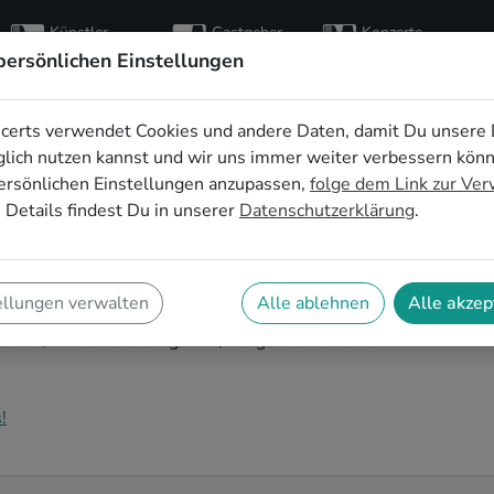
Künstler
Gastgeber
Konzerte
entdecken
finden
besuchen
persönlichen Einstellungen
certs verwendet Cookies und andere Daten, damit Du unsere 
ssänger*innen
lich nutzen kannst und wir uns immer weiter verbessern kön
ersönlichen Einstellungen anzupassen,
folge dem Link zur Ve
ausen
 Details findest Du in unserer
Datenschutzerklärung
.
der Suche nach Hiphop Hochzeitssänger*innen in
g! Auf SofaConcerts findest Du professionelle und
ellungen verwalten
Alle ablehnen
Alle akzep
 in Oberhausen, die Deine Hochzeit zu einem
t eine/n Hochzeitssänger*in, die genau zu Deinen
!