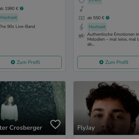
ab 1980 €
Hochzeit
ab 550 €
The 90s Live-Band
Hochzeit
Authentische Emotionen i
Melodien – mal leise, mal l
ab...
Zum Profil
Zum Profil
ter Crosberger
FlyJay