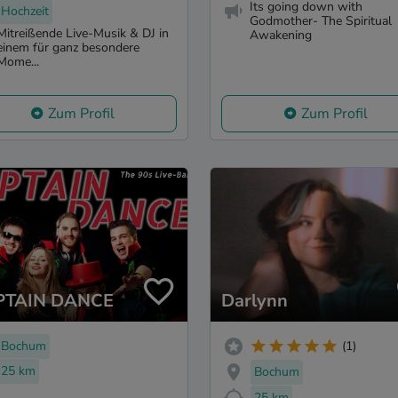
Its going down with
Hochzeit
Godmother- The Spiritual
Mitreißende Live-Musik & DJ in
Awakening
einem für ganz besondere
Mome...
Zum Profil
Zum Profil
PTAIN DANCE
Darlynn
Bochum
(1)
25 km
Bochum
25 km