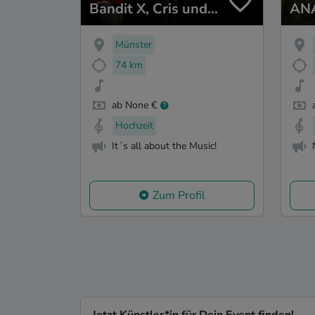
Bandit X, Cris und
AN
Cadey
Münster
74 km
ab None €
Hochzeit
It´s all about the Music!
Zum Profil
Jetzt Künstler*in für Dein Event finden!