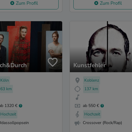
Zum Profil
Zum Profil
ch&Durch
Kunstfehler
Köln
Koblenz
63 km
137 km
ab 1320 €
ab 550 €
Hochzeit
Hochzeit
#dassollpopsein
Crossover (Rock/Rap)