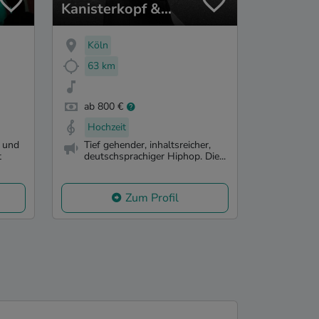
Kanisterkopf &
Veminoir
Köln
63 km
ab 800 €
Hochzeit
n und
Tief gehender, inhaltsreicher,
t
deutschsprachiger Hiphop. Die...
Zum Profil