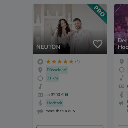
Der
NEUTON
Hoc
(Jol
(4)
Düsseldorf
31 km
ab 3200 €
Hochzeit
more than a duo