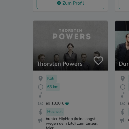
Zum Profil
Thorsten Powers
Dur
Köln
63 km
ab 1320 €
Hochzeit
bunter HipHop (keine angst
wegen dem bild) zum tanzen,
feier...