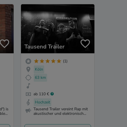
Tausend Trailer
(1)
Köln
63 km
ab 110 €
Hochzeit
") is
Tausend Trailer vereint Rap mit
le...
akustischer und elektronisch...