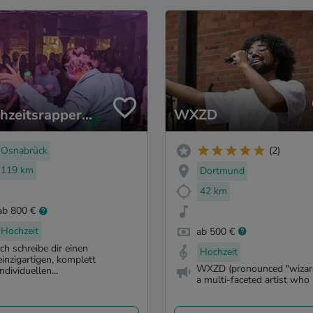
hzeitsrapper
WXZD
le)
Osnabrück
(2)
119 km
Dortmund
42 km
ab 800 €
Hochzeit
ab 500 €
Ich schreibe dir einen
Hochzeit
einzigartigen, komplett
WXZD (pronounced "wizard
individuellen...
a multi-faceted artist who b