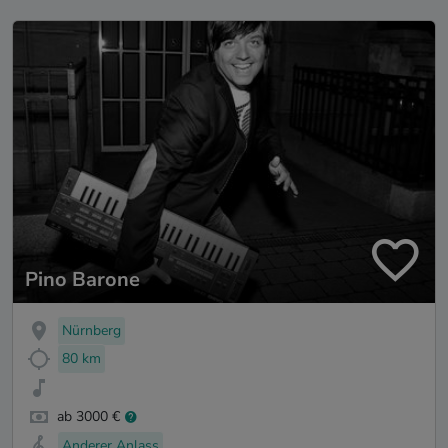
Pino Barone
Nürnberg
80 km
ab 3000 €
Anderer Anlass