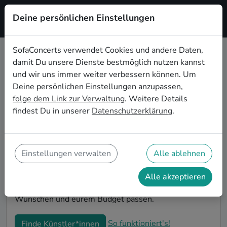
Deine persönlichen Einstellungen
Registrieren
SofaConcerts verwendet Cookies und andere Daten,
damit Du unsere Dienste bestmöglich nutzen kannst
Lounge Live-Musik für den
und wir uns immer weiter verbessern können. Um
Junggesellenabschied in
Deine persönlichen Einstellungen anzupassen,
Heidelberg
folge dem Link zur Verwaltung
. Weitere Details
findest Du in unserer
Datenschutzerklärung
.
Lounge Singer-Songwriter*innen und Bands sind die
perfekte Idee für einen außergewöhnlichen
Junggesellenabschied in Heidelberg. Mit Live-Musik
wird euer JGA zu einem unvergesslichen Highlight -
Einstellungen verwalten
Alle ablehnen
die Idee für besondere Feierlichkeiten vor der
Hochzeit! Auf SofaConcerts findet ihr Lounge
Alle akzeptieren
Musiker*innen in Heidelberg, die genau zu euren
Wünschen und eurem Budget passen.
So funktioniert's!
Finde Künstler*innen