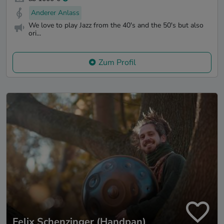
Anderer Anlass
We love to play Jazz from the 40's and the 50's but also
ori...
Zum Profil
Felix Schenzinger (Handpan)