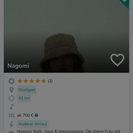
Nagomi
(1)
Stuttgart
41 km
ab 700 €
Anderer Anlass
Nagomi: RnB-, Soul & Improviastion. Die kleine Frau mit