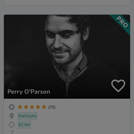
Perry O'Parson
(70)
Karlsruhe
61 km