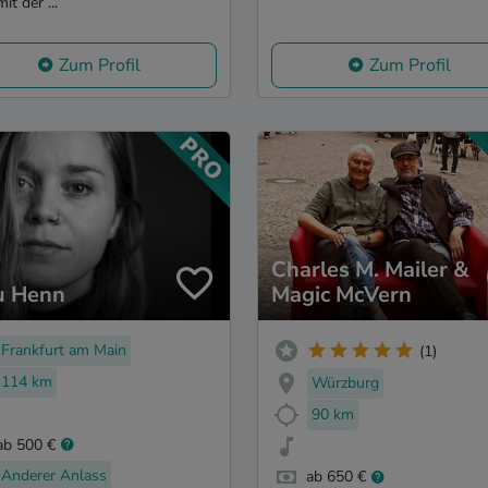
mit der ...
Zum Profil
Zum Profil
Charles M. Mailer &
u Henn
Magic McVern
Frankfurt am Main
(1)
114 km
Würzburg
90 km
ab 500 €
Anderer Anlass
ab 650 €