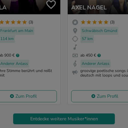
LA
AXEL NAGEL
(3)
(3)
Frankfurt am Main
Schwäbisch Gmünd
114 km
57 km
ab 900 €
ab 450 €
Anderer Anlass
Anderer Anlass
ihre Stimme berührt und reißt
groovige poetische songs 
mit
deutsch mit loops und so
Zum Profil
Zum Profil
Entdecke weitere Musiker*innen