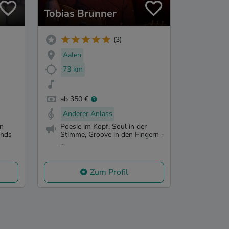
Tobias Brunner
(3)
Aalen
73 km
ab 350 €
Anderer Anlass
in
Poesie im Kopf, Soul in der
unds
Stimme, Groove in den Fingern -
...
Zum Profil