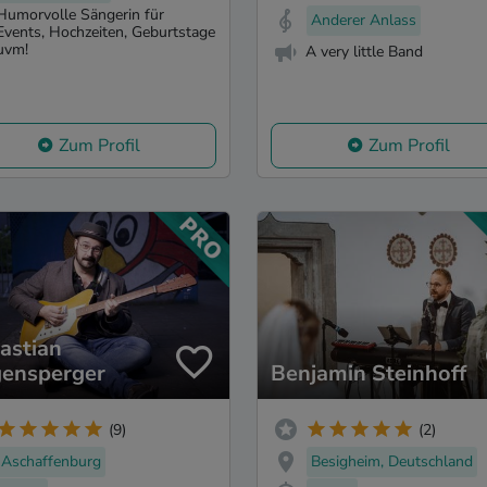
Humorvolle Sängerin für
Anderer Anlass
Events, Hochzeiten, Geburtstage
uvm!
A very little Band
Zum Profil
Zum Profil
astian
ensperger
Benjamin Steinhoff
(9)
(2)
Aschaffenburg
Besigheim, Deutschland