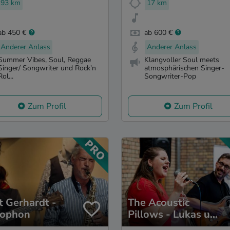
93 km
17 km
ab 450 €
ab 600 €
Anderer Anlass
Anderer Anlass
Summer Vibes, Soul, Reggae
Klangvoller Soul meets
Singer/ Songwriter und Rock'n
atmosphärischen Singer-
Rol...
Songwriter-Pop
Zum Profil
Zum Profil
t Gerhardt -
The Acoustic
ophon
Pillows - Lukas und
Pia