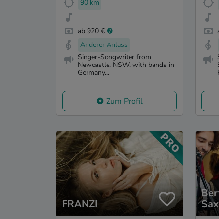
90 km
ab 920 €
Anderer Anlass
Singer-Songwriter from
Newcastle, NSW, with bands in
Germany...
Zum Profil
Ber
FRANZI
Sax