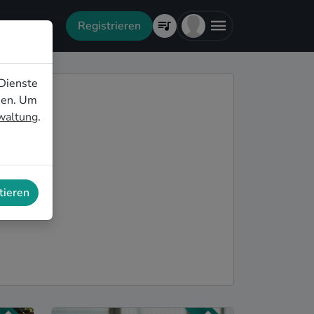
Registrieren
Dienste
nen. Um
rwaltung
.
tieren