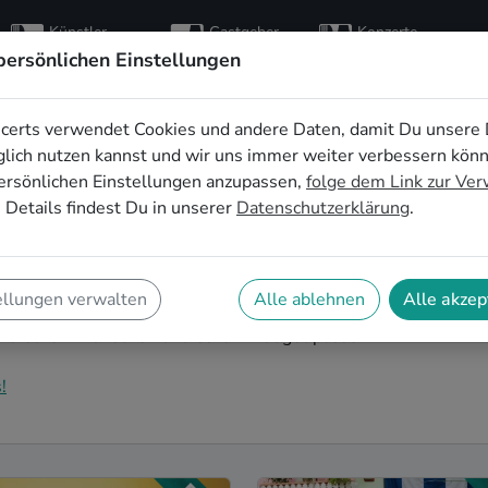
Künstler
Gastgeber
Konzerte
entdecken
finden
besuchen
persönlichen Einstellungen
certs verwendet Cookies und andere Daten, damit Du unsere 
für den
lich nutzen kannst und wir uns immer weiter verbessern kön
ersönlichen Einstellungen anzupassen,
folge dem Link zur Ve
hied in Heilbronn
 Details findest Du in unserer
Datenschutzerklärung
.
nd die perfekte Idee für einen außergewöhnlichen
e-Musik wird euer JGA zu einem unvergesslichen
ellungen verwalten
Alle ablehnen
Alle akzep
keiten vor der Hochzeit! Auf SofaConcerts findet ihr
au zu euren Wünschen und eurem Budget passen.
!