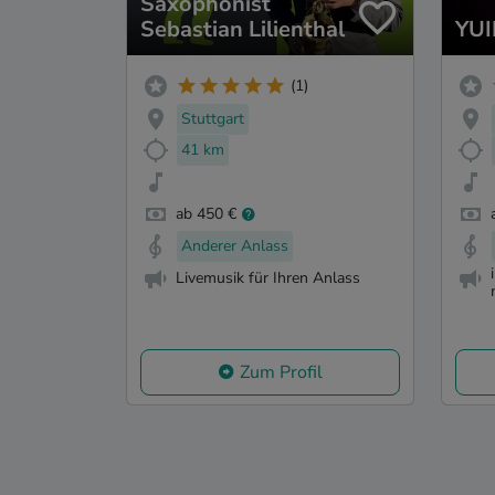
Saxophonist
Sebastian Lilienthal
YUI
(1)
Stuttgart
41 km
ab 450 €
Anderer Anlass
Livemusik für Ihren Anlass
Zum Profil