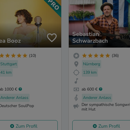
Sebastian
ea Booz
Schwarzbach
(10)
(36)
Stuttgart
Nürnberg
41 km
139 km
ab 1000 €
ab 600 €
Anderer Anlass
Anderer Anlass
Der sympathische Songwri
Deutscher SoulPop
mit Hut
Zum Profil
Zum Profil