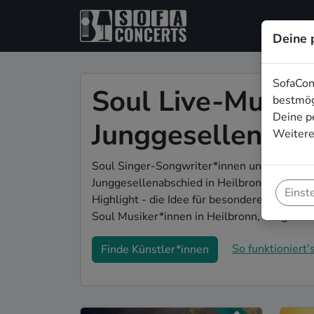
Deine 
SofaCon
Soul Live-Musik 
bestmög
Deine p
Junggesellenabsc
Weitere
Soul Singer-Songwriter*innen und Bands si
Junggesellenabschied in Heilbronn. Mit Liv
Einst
Highlight - die Idee für besondere Feierlich
Soul Musiker*innen in Heilbronn, die gen
So funktioniert's
Finde Künstler*innen